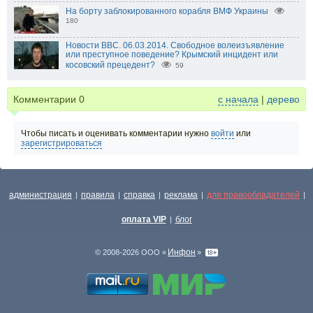
На борту заблокированного корабля ВМФ Украины
180
Новости BBC. 06.03.2014. Свободное волеизъявление
или преступное поведение? Крымский инцидент или
косовский прецедент?
59
Комментарии
0
с начала
|
дерево
Чтобы писать и оценивать комментарии нужно
войти
или
зарегистрироваться
администрация
правила
справка
реклама
для правообладателей
|
|
|
|
|
оплата VIP
блог
|
Инфон
© 2008-2026 ООО «
»