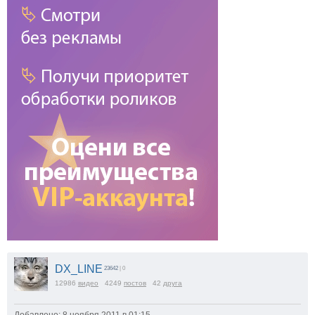
DX_LINE
23642
| 0
12986
видео
4249
постов
42
друга