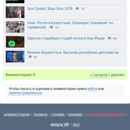
Suzi Quatro. Bass Solo 1979
75
Азия. Потоп в Казахстане. Операция "преемник" по-
туркменски.
24
Одна из старейших студий неона в Нью-Йорке
68
Мнение Вашингтона. Высылка российских дипломатов.
92
Комментарии
0
с начала
|
дерево
Чтобы писать и оценивать комментарии нужно
войти
или
зарегистрироваться
администрация
правила
справка
реклама
для правообладателей
|
|
|
|
|
оплата VIP
блог
|