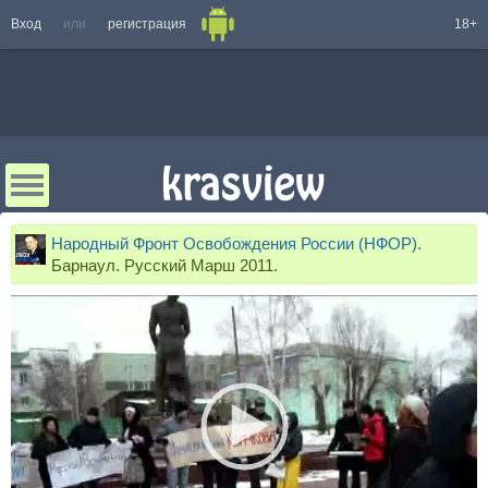
Вход
или
регистрация
18+
Народный Фронт Освобождения России (НФОР).
Барнаул. Русский Марш 2011.