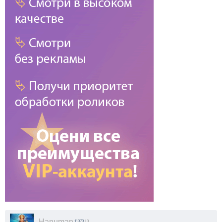
Hanuman
11373
| 0