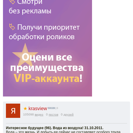
★
krasview
500339
| 0
105098
видео
0
постов
0
друзей
Интересное будущее (96). Вода из воздуха! 31.10.2011.
Вода – это жизнь. И добыть ее сейчас не составляет особого труда.