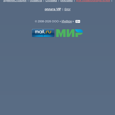
администрация
правила
справка
реклама
для правообладателей
|
|
|
|
|
оплата VIP
блог
|
Инфон
© 2008-2026 ООО «
»