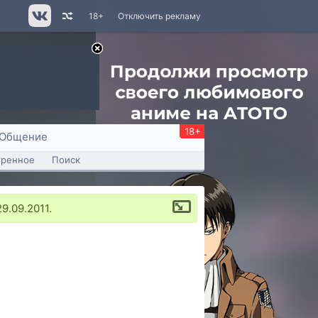
18+
Отключить рекламу
18+
Общение
тренное
Поиск
9.09.2011.