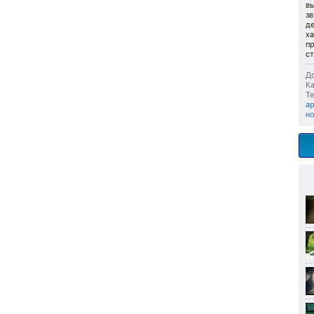
вы
з
д
х
пр
с
До
Ка
Те
а
н