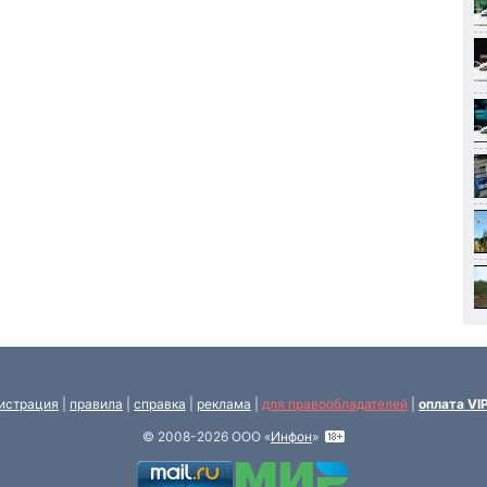
истрация
|
правила
|
справка
|
реклама
|
для правообладателей
|
оплата VI
© 2008-2026 ООО «
Инфон
»