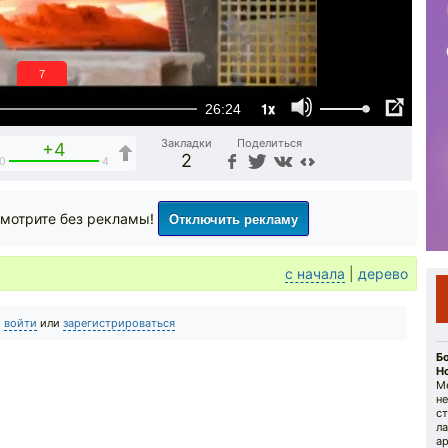
6
1x
26:24
Закладки
Поделиться
+4
2
0
4
Отключить рекламу
мотрите без рекламы!
с начала
|
дерево
о
войти
или
зарегистрироваться
Б
Но
М
н
с
л
ар