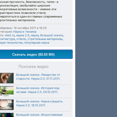
сокая прочность, безопасность, тепло- и
вукоизоляция, необычайно широкие
екоративные возможности - именно эти
арактеристики позволили стеклу
евратиться в один из главных современных
троительных материалов.
бавлено: 19 октября 2011 в 16:25
тегория:
Наука и техника
ги:
vesti ru
,
наука 2.0
,
наука
,
большой скачок
,
рхитектура
,
стекло
,
стрительные материалы
,
овые технологии
,
популярная наука
Скачать видео (83.63 Мб)
Похожее видео
Большой скачок. Лекарство от
старости. Наука 2.0. 01.11.2011.
Большой скачок. История под
ногами. Наука 2.0. 04.10.2011.
Большой скачок. Наука слышать.
Наука 2.0. 18.10.2011.
Большой скачок. Искусственные