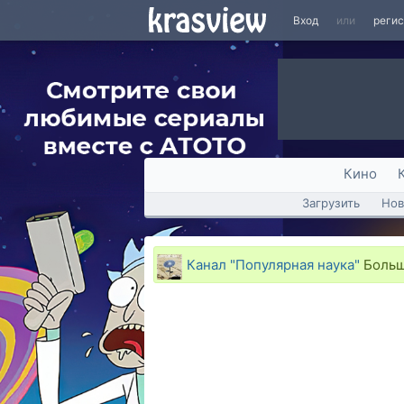
Вход
или
реги
Кино
Загрузить
Нов
Канал "Популярная наука"
Большо