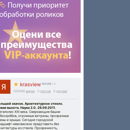
★
krasview
500259
| 0
105098
видео
0
постов
0
друзей
ольшой скачок. Архитектурное стекло.
вая высота. Наука 2.0. 29.09.2011.
егаполис XXI века. Сверкающие башни
ебоскрёбов, огромные витрины, прозрачные
тены и крыши. Сегодня городской
андшафт невозможно представить без
хитектуры из стекла. Прозрачность,