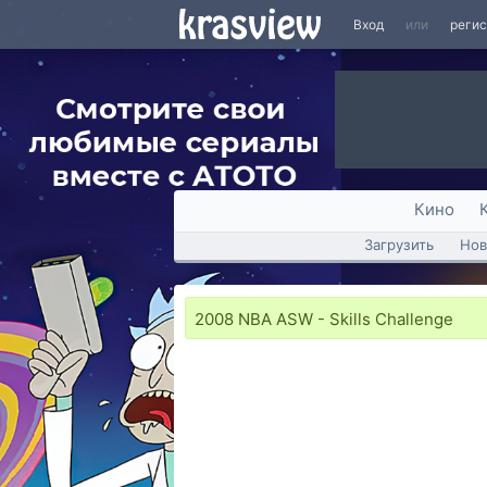
Вход
или
реги
Кино
Загрузить
Нов
2008 NBA ASW - Skills Challenge