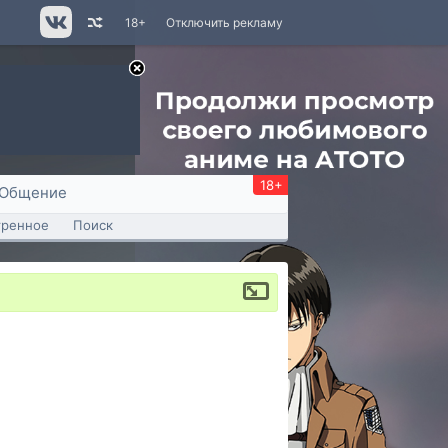
18+
Отключить рекламу
18+
Общение
тренное
Поиск