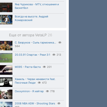
Яна Чурикова - MTV, отношения и
баскетбол
Всегда на высоте. Андрей
Комаровский
Еще от автора VetaLP
26
С. Безруков - Сыпь гармоника...
564
20.03.91 Спартак - Реал 3:1
213
M095 - Раста-баста
201
Хамиль - Черви ненависти feat.
Песочные Люди
472
Oxxxymiron - Я хейтер
778
2008 NBA ASW - Shooting Stars