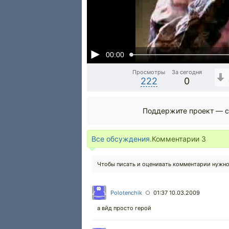
00:00
Просмотры
За сегодня
222
0
Поддержите проект — с
Все обсуждения.
Комментарии
3
Чтобы писать и оценивать комментарии нужн
Polotenchik
01:37 10.03.2009
○
а вйд просто герой