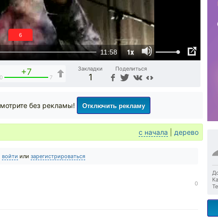
5
1x
11:58
Закладки
Поделиться
+7
1
0
7
Отключить рекламу
мотрите без рекламы!
с начала
|
дерево
о
войти
или
зарегистрироваться
До
Ка
0
Те