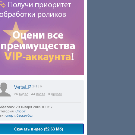
VetaLP
249
| 0
26
видео
44
поста
0
друзей
бавлено: 29 января 2009 в 17:17
тегория:
Спорт
ги:
спорт
,
баскетбол
Скачать видео (52.63 Мб)