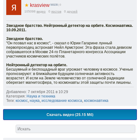
★
krasview
500235
| 0
105098
видео
0
постов
0
друзей
Звездное братство. Нейтронный детектор на орбите. Космонавтика.
10.09.2011.
Звездное братство.
"Он позвал нас в космос", - сказал о Юрии Гагарине лунный
первопроходец астронавт Нейл Армстронг. Эта фраза стала девизом
собравшегося в Москве 24-го Планетарного конгресса Ассоциации
участников космических полётов.
Нейтронный детектор на орбите.
Бесшумный и беспощадный враг угрожает человеку в космосе. Ученые
прогнозируют: в ближайшем будущем солнечная активность
возрастет. И если на Земле человечество от солнечной радиации
оберегает магнитосфера, то космонавты этой защиты почти лишены.
Добавлено: 7 октября 2011 в 10:29
Категория:
Наука и техника
Теги:
космос
,
наука
,
исследование космоса
,
космонавтика
Скачать видео (25.15 Мб)