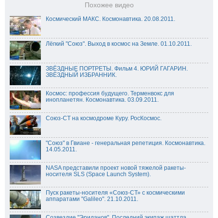
Похожее видео
Космический МАКС. Космонавтика. 20.08.2011.
Лёгкий "Союз". Выход в космос на Земле. 01.10.2011.
ЗВЁЗДНЫЕ ПОРТРЕТЫ. Фильм 4. ЮРИЙ ГАГАРИН.
ЗВЁЗДНЫЙ ИЗБРАННИК.
Космос: профессия будущего. Терменвокс для
инопланетян. Космонавтика. 03.09.2011.
Союз-СТ на космодроме Куру. РосКосмос.
"Союз" в Гвиане - генеральная репетиция. Космонавтика.
14.05.2011.
NASA представили проект новой тяжелой ракеты-
носителя SLS (Space Launch System).
Пуск ракеты-носителя «Союз-СТ» с космическими
аппаратами "Galileo". 21.10.2011.
Созвездие "Эриданов". Последний экипаж шаттла.