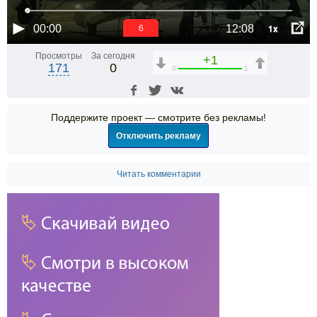
1x
00:00
12:08
5
Просмотры
За сегодня
+1
171
0
0
1
Поддержите проект — смотрите без рекламы!
Отключить рекламу
Читать комментарии