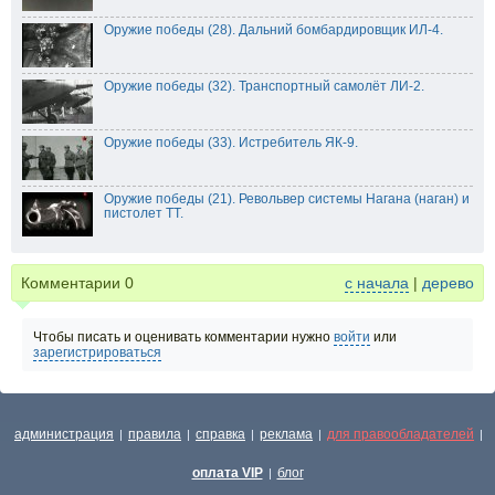
Оружие победы (28). Дальний бомбардировщик ИЛ-4.
Оружие победы (32). Транспортный самолёт ЛИ-2.
Оружие победы (33). Истребитель ЯК-9.
Оружие победы (21). Револьвер системы Нагана (наган) и
пистолет ТТ.
Комментарии
0
с начала
|
дерево
Чтобы писать и оценивать комментарии нужно
войти
или
зарегистрироваться
администрация
правила
справка
реклама
для правообладателей
|
|
|
|
|
оплата VIP
блог
|