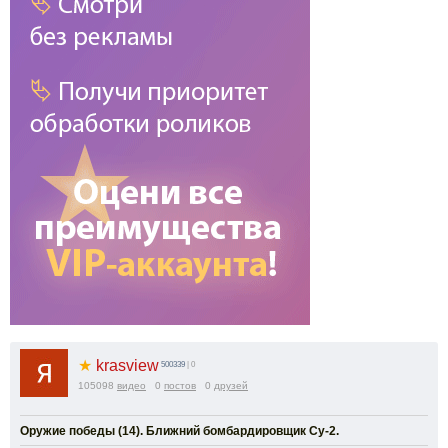
★
krasview
500339
| 0
105098
видео
0
постов
0
друзей
Оружие победы (14). Ближний бомбардировщик Су-2.