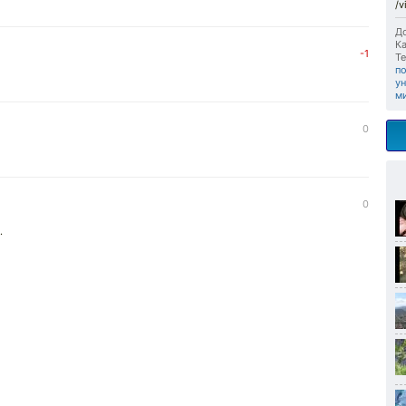
/
До
Ка
-1
Те
п
у
м
0
0
.