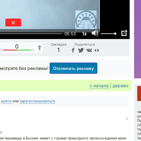
1x
06:53
Закладки
Поделиться
0
1
0
0
Отключить рекламу
мотрите без рекламы!
с начала
|
дерево
о
войти
или
зарегистрироваться
ча
yo
0
П
/
Ча
а.
/v
ная пирамида в Боснии имеет с горами природного происхождения мало
Ча