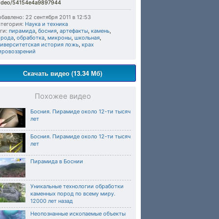
video/54154e4a9897944
бавлено: 22 сентября 2011 в 12:53
тегория:
Наука и техника
ги:
пирамида
,
босния
,
артефакты
,
камень
,
орода
,
обработка
,
микроны
,
школьная
,
ниверситетская история ложь
,
крах
ировоззрений
Скачать видео (13.34 Мб)
Похожее видео
Босния. Пирамиде около 12-ти тысяч
лет
Босния. Пирамиде около 12-ти тысяч
лет
Пирамида в Боснии
Уникальные технологии обработки
каменных пород по всему миру.
12000 лет назад
Неопознанные ископаемые объекты