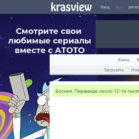
Вход
или
реги
Кино
Загрузить
Нов
Босния. Пирамиде около 12-ти тыся