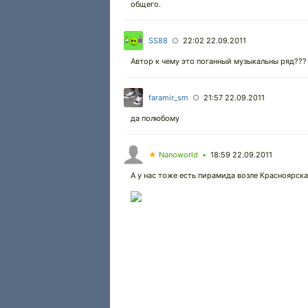
общего.
SS88
22:02 22.09.2011
○
Автор к чему это поганный музыкальны ряд???
faramir_sm
21:57 22.09.2011
○
да полюбому
★
Nanoworld
18:59 22.09.2011
•
А у нас тоже есть пирамида возле Красноярска