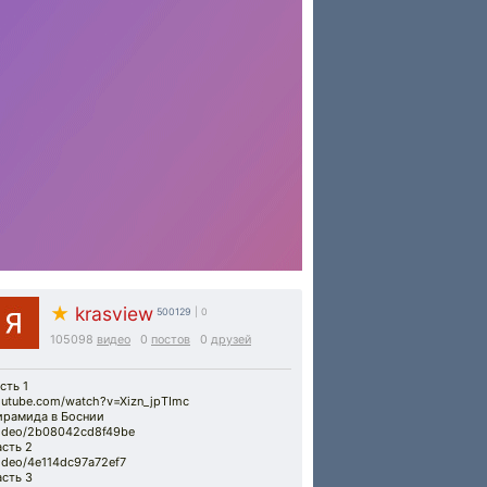
★
krasview
500129
| 0
105098
видео
0
постов
0
друзей
сть 1
utube.com/watch?v=Xizn_jpTImc
ирамида в Боснии
video/2b08042cd8f49be
сть 2
ideo/4e114dc97a72ef7
сть 3