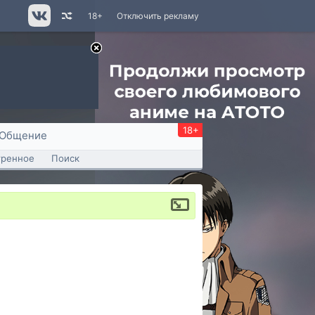
18+
Отключить рекламу
18+
Общение
тренное
Поиск