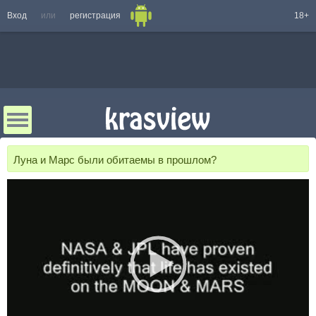
Вход
или
регистрация
18+
Луна и Марс были обитаемы в прошлом?