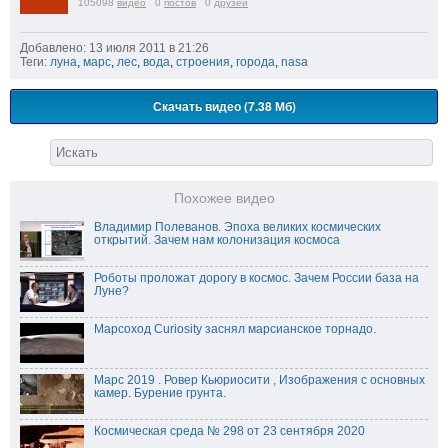
105098
видео
0
постов
0
друзей
Добавлено: 13 июля 2011 в 21:26
Теги:
луна
,
марс
,
лес
,
вода
,
строения
,
города
,
nasa
Скачать видео (7.38 Мб)
Похожее видео
Владимир Полеванов. Эпоха великих космических
открытий. Зачем нам колонизация космоса
Роботы проложат дорогу в космос. Зачем России база на
Луне?
Марсоход Curiosity заснял марсианское торнадо.
Марс 2019 . Ровер Кьюриосити , Изображения с основных
камер. Бурение грунта.
Космическая среда № 298 от 23 сентября 2020