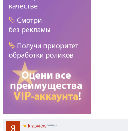
★
krasview
500311
| 0