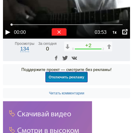
1x
00:00
03:53
Просмотры
За сегодня
+2
134
0
0
2
Поддержите проект — смотрите без рекламы!
Отключить рекламу
Читать комментарии