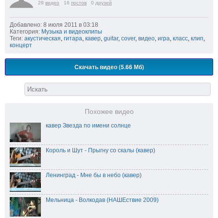
29
видео
16
постов
0
друзей
Добавлено: 8 июля 2011 в 03:18
Категория:
Музыка и видеоклипы
Теги:
акустическая
,
гитара
,
кавер
,
guitar
,
cover
,
видео
,
игра
,
класс
,
клип
,
концерт
Скачать видео (5.66 Мб)
Похожее видео
кавер Звезда по имени солнце
Король и Шут - Прыгну со скалы (кавер)
Ленинград - Мне бы в небо (кавер)
Мельница - Волкодав (НАШЕствие 2009)