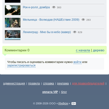
Рок-н-ролл, домбра
383
Мельница - Волкодав (НАШЕствие 2009)
283
Ленинград - Мне бы в небо (кавер)
629
Комментарии
0
с начала
|
дерево
Чтобы писать и оценивать комментарии нужно
войти
или
зарегистрироваться
администрация
правила
справка
реклама
для правообладателей
|
|
|
|
|
оплата VIP
блог
|
Инфон
© 2008-2026 ООО «
»