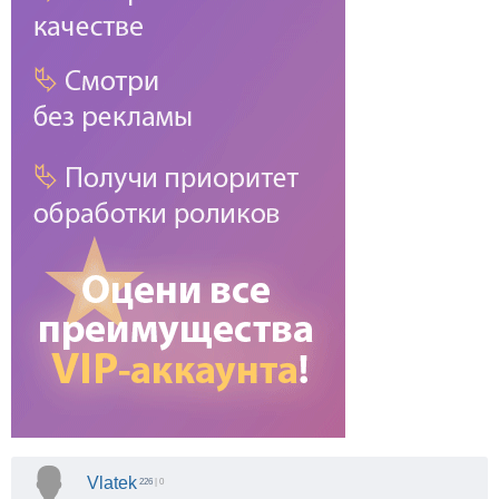
Vlatek
226
| 0