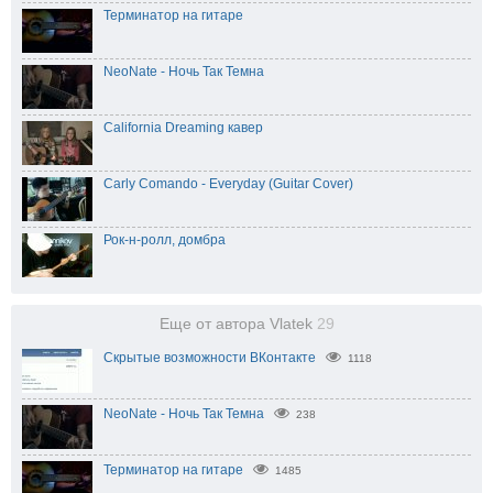
Терминатор на гитаре
NeoNate - Ночь Так Темна
California Dreaming кавер
Carly Comando - Everyday (Guitar Cover)
Рок-н-ролл, домбра
Еще от автора Vlatek
29
Скрытые возможности ВКонтакте
1118
NeoNate - Ночь Так Темна
238
Терминатор на гитаре
1485