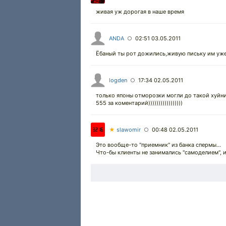
живая уж дорогая в наше время
ANDA
02:51 03.05.2011
○
Ёбаный ты рот дожились,живую письку им уже 
logden
17:34 02.05.2011
○
только японы отморозки могли до такой хуйни
555 за коментарий)))))))))))))))))
★
slawomir
00:48 02.05.2011
○
Это вообще-то "приемник" из банка спермы...
Что-бы клиенты не занимались "самоделием", и