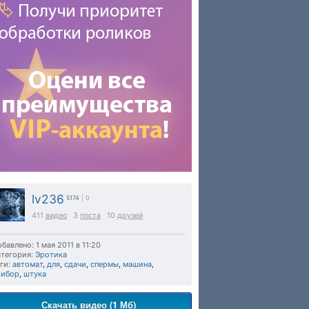
lv236
5174
| 0
411
видео
3
поста
10
друзей
бавлено: 1 мая 2011 в 11:20
тегория:
Эротика
ги:
автомат
,
для
,
сдачи
,
спермы
,
машина
,
рибор
,
штука
Скачать видео (1 Мб)