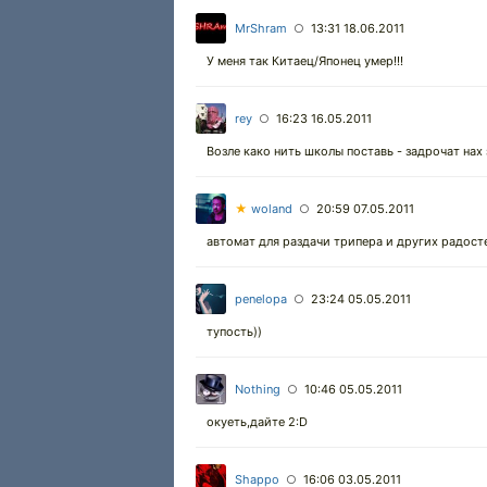
MrShram
13:31 18.06.2011
○
У меня так Китаец/Японец умер!!!
rey
16:23 16.05.2011
○
Возле како нить школы поставь - задрочат нах з
★
woland
20:59 07.05.2011
○
автомат для раздачи трипера и других радост
penelopa
23:24 05.05.2011
○
тупость))
Nothing
10:46 05.05.2011
○
окуеть,дайте 2:D
Shappo
16:06 03.05.2011
○