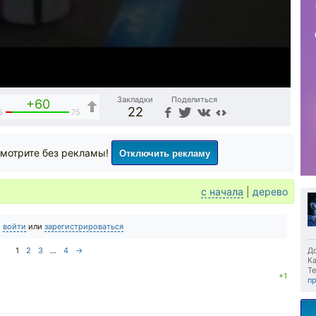
Закладки
Поделиться
+60
22
5
75
Отключить рекламу
мотрите без рекламы!
с начала
|
дерево
о
войти
или
зарегистрироваться
1
2
3
...
4
→
До
Ка
Те
+1
п