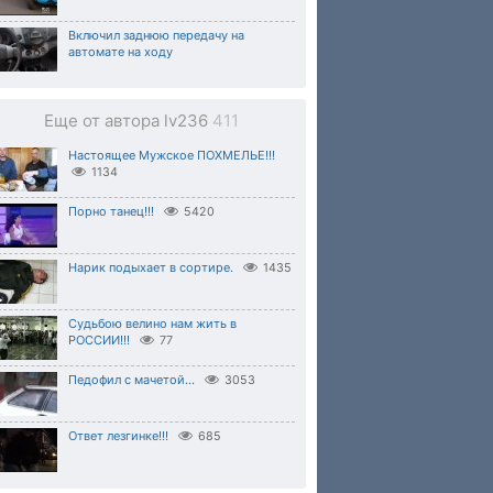
Включил заднюю передачу на
автомате на ходу
Еще от автора lv236
411
Настоящее Мужское ПОХМЕЛЬЕ!!!
1134
Порно танец!!!
5420
Нарик подыхает в сортире.
1435
Судьбою велино нам жить в
РОССИИ!!!
77
Педофил с мачетой...
3053
Ответ лезгинке!!!
685