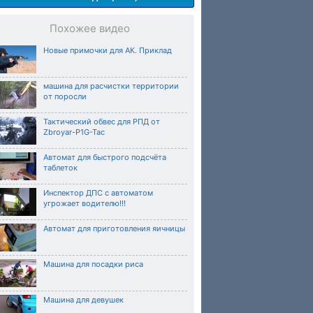
Похожее видео
Новые примочки для АК. Приклад
машина для расчистки территории
от поросли
Тактический обвес для РПД от
Zbroyar-P1G-Tac
Автомат для быстрого подсчёта
таблеток
Инспектор ДПС с автоматом
угрожает водителю!!!
Автомат для приготовления яичницы
Машина для посадки риса
Машина для девушек