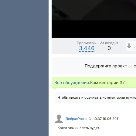
Просмотры
За сегодня
3,446
0
1
Поддержите проект — с
Все обсуждения.
Комментарии
37
Чтобы писать и оценивать комментарии нужн
ДобраяРожа
10:37 19.06.2011
○
Косоглазики опять чудят.