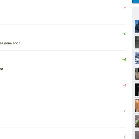
-2
+9
а день его !
+6
ей
-1
0
0