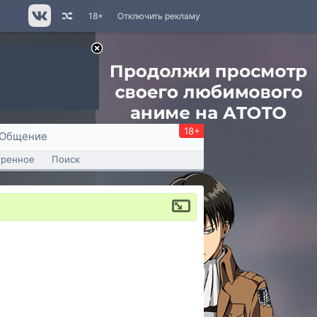
18+
Отключить рекламу
18+
Общение
тренное
Поиск