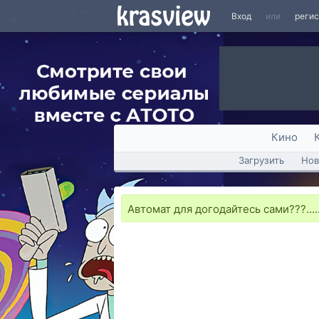
Вход
или
реги
Кино
Загрузить
Нов
Автомат для догодайтесь сами???.....