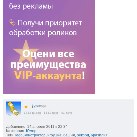
★
Lik
56165
| 0
1332
видео
1541
пост
41
друг
Добавлено: 14 апреля 2011 в 22:34
Категория:
Юмор
Теги:
lego
,
конструктор
,
игрушка
,
башня
,
рекорд
,
бразилия