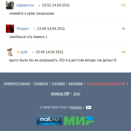
Адекватен
23:52 14.04.2011
+3
○
ломайте к хуям. разрешаю.
Shappo
23:49 14.04.2011
+6
○
заебёшся эту ламать )
★
tyzik
23:46 14.04.2011
+4
○
круто было бы ее разрушить :DD я в детстве всегда так делал D:
администрация
правила
справка
реклама
для правообладателей
|
|
|
|
|
оплата VIP
блог
|
Инфон
© 2008-2026 ООО «
»