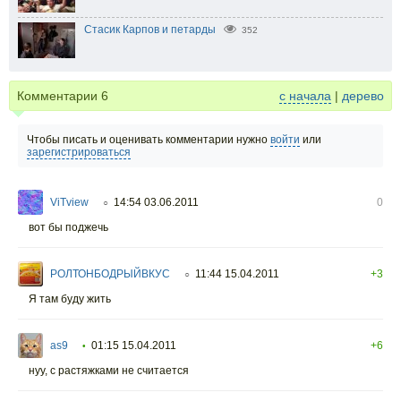
Стасик Карпов и петарды
352
Комментарии
6
с начала
|
дерево
Чтобы писать и оценивать комментарии нужно
войти
или
зарегистрироваться
ViTview
14:54 03.06.2011
0
○
вот бы поджечь
РОЛТОНБОДРЫЙВКУС
11:44 15.04.2011
+3
○
Я там буду жить
as9
01:15 15.04.2011
+6
•
нуу, с растяжками не считается