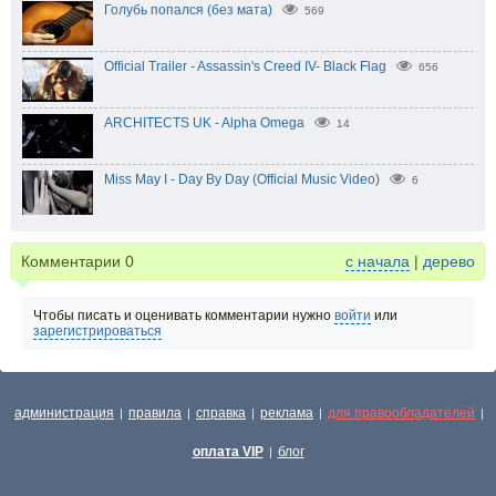
Голубь попался (без мата)
569
Official Trailer - Assassin's Creed IV- Black Flag
656
ARCHITECTS UK - Alpha Omega
14
Miss May I - Day By Day (Official Music Video)
6
Комментарии
0
с начала
|
дерево
Чтобы писать и оценивать комментарии нужно
войти
или
зарегистрироваться
администрация
правила
справка
реклама
для правообладателей
|
|
|
|
|
оплата VIP
блог
|