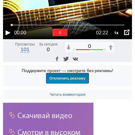
1x
00:00
02:22
6
Просмотры
За сегодня
0
101
0
0
0
Поддержите проект — смотрите без рекламы!
Отключить рекламу
Читать комментарии