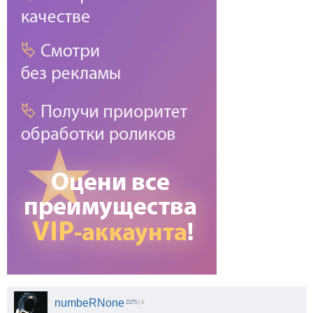
numbeRNone
2375
| 0