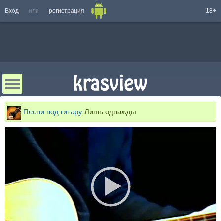
Вход
или
регистрация
18+
Песни под гитару
Лишь однажды