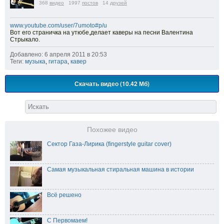
368
видео
1997
постов
14
друзей
www.youtube.com/user/7umoto#p/u
Вот его страничка на утюбе,делает каверы на песни Валентина
Стрыкало.
Добавлено: 6 апреля 2011 в 20:53
Теги:
музыка
,
гитара
,
кавер
Скачать видео (10.42 Мб)
Похожее видео
Сектор Газа-Лирика (fingerstyle guitar cover)
Самая музыкальная стиральная машина в истории
Всё решено
С Первомаем!