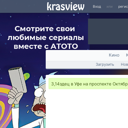
Вход
или
реги
Кино
Загрузить
Нов
3,14здец в Уфе на проспекте Октября