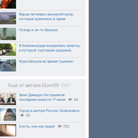
Взрыв литиевых аккумуляторов,
которые хранились в сарае
Пожар и че-то бахнуло
В Калининграде взорвалась палатка,
в которой торговали шаурмой.
Фура бахнула во время тушения .
Еще от автора Djoni05
1047
Эрик Давидыч Китуашвили
последние новости 17 июня
34
Город в центре России. Красноярск
28
Еноты, они как люди!
720