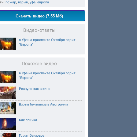
ги:
пожар
,
взрыв
,
уфа
,
европа
Скачать видео (7.55 Мб)
Видео-ответы
в Уфе на проспекте Октября горит
"Европа"
Похожее видео
в Уфе на проспекте Октября горит
"Европа"
Рвануло как в кино
Взрыв бензовоза в Австралии
Как спичка
Горит бензовоз