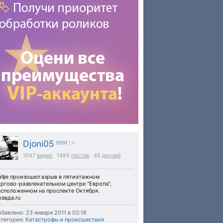
Djoni05
25151
| 0
1047
видео
1489
постов
48
друзей
 Уфе произошел взрыв в пятиэтажном
ргово-развлекательном центре "Европа",
асположенном на проспекте Октября.
авда.ru
бавлено: 23 января 2011 в 02:18
тегория:
Катастрофы и происшествия