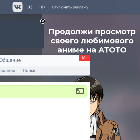
18+
Отключить рекламу
18+
Общение
тренное
Поиск