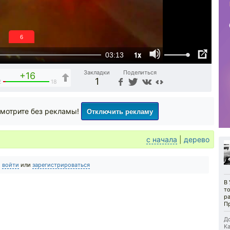
6
1x
03:13
Закладки
Поделиться
+16
1
2
18
Отключить рекламу
мотрите без рекламы!
с начала
|
дерево
о
войти
или
зарегистрироваться
В
то
р
Пр
До
Ка