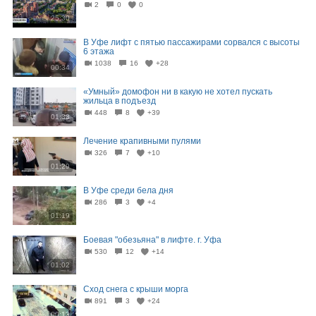
2
0
0
25:30
В Уфе лифт с пятью пассажирами сорвался с высоты
6 этажа
1038
16
+28
00:34
«Умный» домофон ни в какую не хотел пускать
жильца в подъезд
448
8
+39
01:33
Лечение крапивными пулями
326
7
+10
01:29
В Уфе среди бела дня
286
3
+4
01:19
Боевая "обезьяна" в лифте. г. Уфа
530
12
+14
01:02
Сход снега с крыши морга
891
3
+24
00:13