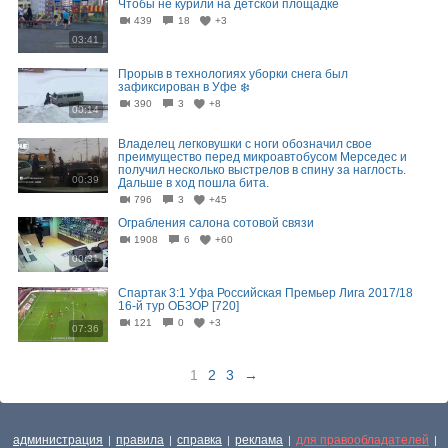
Чтобы не курили на детской площадке
439
18
+3
03:41
Прорыв в технологиях уборки снега был
зафиксирован в Уфе ❄️
390
3
+8
00:14
Владелец легковушки с ноги обозначил свое
преимущество перед микроавтобусом Мерседес и
получил несколько выстрелов в спину за наглость.
00:39
Дальше в ход пошла бита.
796
3
+45
Ограбления салона сотовой связи
1908
6
+60
00:31
Спартак 3:1 Уфа Российская Премьер Лига 2017/18
16-й тур ОБЗОР [720]
121
0
+3
07:36
1
2
3
→
администрация
правила
справка
реклама
для правообладателей
|
|
|
|
|