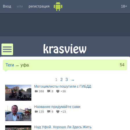
Вход
или
регистрация
18+
Теги
→
уфа
54
1
2
3
→
Мотоциклисты пошутили с ГИБДД
388
8
+36
01:21
Название придумайте сами
135
6
+13
02:51
Над Уфой. Хорошо Ли Здесь Жить