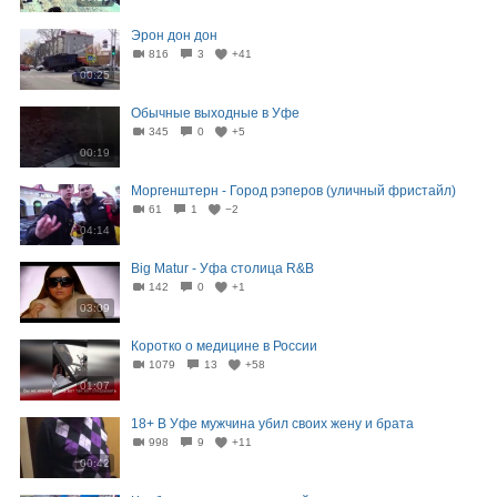
Эрон дон дон
816
3
+41
00:25
Обычные выходные в Уфе
345
0
+5
00:19
Моргенштерн - Город рэперов (уличный фристайл)
61
1
−2
04:14
Big Matur - Уфа столица R&B
142
0
+1
03:09
Коротко о медицине в России
1079
13
+58
01:07
18+ В Уфе мужчина убил своих жену и брата
998
9
+11
00:42