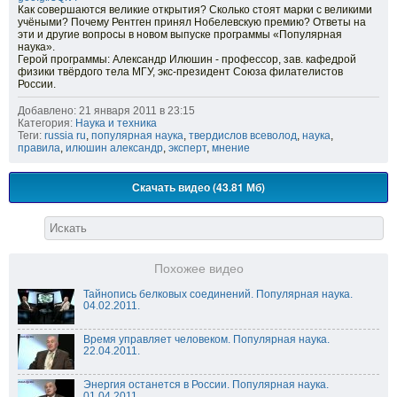
Как совершаются великие открытия? Сколько стоят марки с великими
учёными? Почему Рентген принял Нобелевскую премию? Ответы на
эти и другие вопросы в новом выпуске программы «Популярная
наука».
Герой программы: Александр Илюшин - профессор, зав. кафедрой
физики твёрдого тела МГУ, экс-президент Союза филателистов
России.
Добавлено: 21 января 2011 в 23:15
Категория:
Наука и техника
Теги:
russia ru
,
популярная наука
,
твердислов всеволод
,
наука
,
правила
,
илюшин александр
,
эксперт
,
мнение
Скачать видео (43.81 Мб)
Похожее видео
Тайнопись белковых соединений. Популярная наука.
04.02.2011.
Время управляет человеком. Популярная наука.
22.04.2011.
Энергия останется в России. Популярная наука.
01.04.2011.