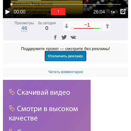
1x
00:00
26:04
6
Просмотры
За сегодня
−1
46
0
2
1
Поддержите проект — смотрите без рекламы!
Отключить рекламу
Читать комментарии