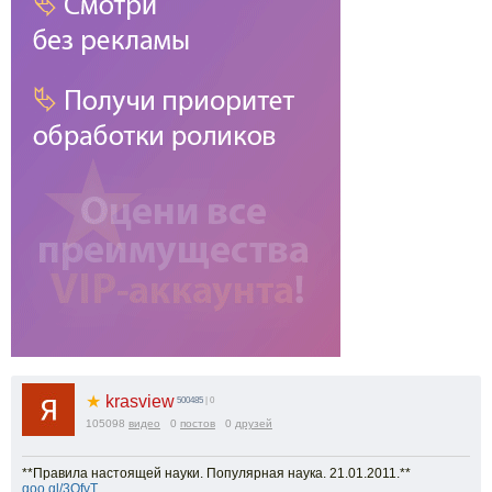
★
krasview
500485
| 0
105098
видео
0
постов
0
друзей
**Правила настоящей науки. Популярная наука. 21.01.2011.**
goo.gl/3QfvT