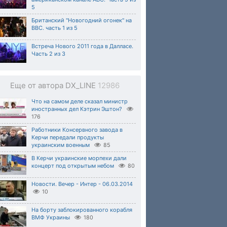
5
Британский "Новогодний огонек" на
BBC. часть 1 из 5
Встреча Нового 2011 года в Далласе.
Часть 2 из 3
Еще от автора DX_LINE
12986
Что на самом деле сказал министр
иностранных дел Кэтрин Эштон?
176
Работники Консервного завода в
Керчи передали продукты
украинским военным
85
В Керчи украинские морпехи дали
концерт под открытым небом
80
Новости. Вечер - Интер - 06.03.2014
10
На борту заблокированного корабля
ВМФ Украины
180