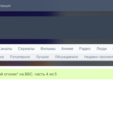
страция
Каналы
Сериалы
Фильмы
Аниме
Радио
Люди
ое
Популярное
Лучшее
Обсуждаемое
Недавно просмо
 огонек" на BBC. часть 4 из 5