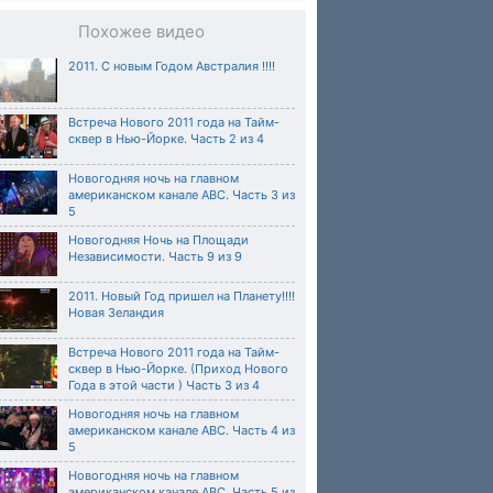
Похожее видео
2011. С новым Годом Австралия !!!!
Встреча Нового 2011 года на Тайм-
сквер в Нью-Йорке. Часть 2 из 4
Новогодняя ночь на главном
американском канале ABC. Часть 3 из
5
Новогодняя Ночь на Площади
Независимости. Часть 9 из 9
2011. Новый Год пришел на Планету!!!!
Новая Зеландия
Встреча Нового 2011 года на Тайм-
сквер в Нью-Йорке. (Приход Нового
Года в этой части ) Часть 3 из 4
Новогодняя ночь на главном
американском канале ABC. Часть 4 из
5
Новогодняя ночь на главном
американском канале ABC. Часть 5 из