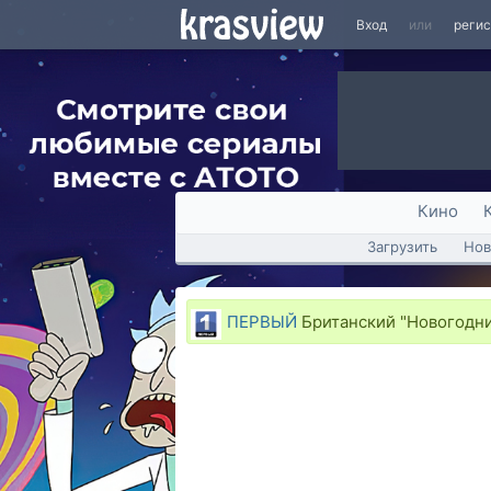
Вход
или
реги
Кино
Загрузить
Нов
ПЕРВЫЙ
Британский "Новогодний