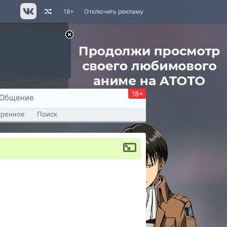
18+
Отключить рекламу
18+
Общение
тренное
Поиск