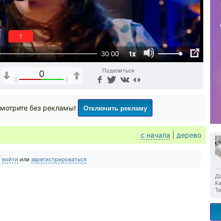
6
1x
30:00
Поделиться
0
0
0
Отключить рекламу
мотрите без рекламы!
с начала
|
дерево
о
войти
или
зарегистрироваться
До
Ка
Те