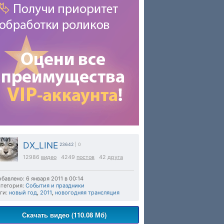
DX_LINE
23642
| 0
12986
видео
4249
постов
42
друга
бавлено: 6 января 2011 в 00:14
тегория:
События и праздники
ги:
новый год
,
2011
,
новогодняя трансляция
Скачать видео (110.08 Мб)