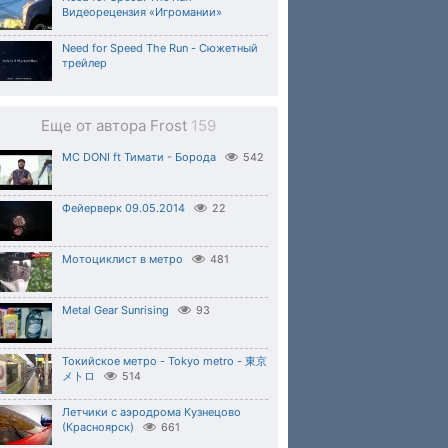
Видеорецензия «Игромании»
Need for Speed The Run - Сюжетный
трейлер
Еще от автора Frost
159
МС DONI ft Тимати - Борода
542
Фейерверк 09.05.2014
22
Мотоциклист в метро
481
Metal Gear Sunrising
93
Токийское метро - Tokyo metro - 東京
メトロ
514
Летчики с аэродрома Кузнецово
(Красноярск)
661