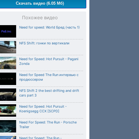
Скачать видео (6.05 Мб)
Похожее видео
Need for speed: World Бред (часть 1)
NFS Shift: гонки по вертикали
Need for Speed: Hot Pursuit - Pagani
Zonda
Need for Speed The Run интервью с
продюссером
NFS Shift 2 the best drifting and drift
cars part 3
Need for Speed: Hot Pursuit -
Koenigsegg CCX [SCPD]
Need For Speed: The Run - Porsche
Trailer
Need for Speed: The Run -