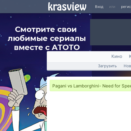
Вход
или
реги
Кино
Загрузить
Нов
Pagani vs Lamborghini- Need for Spe