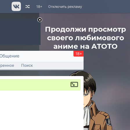
18+
Отключить рекламу
18+
Общение
тренное
Поиск