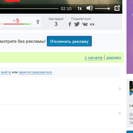
1x
02:10
Закладки
Поделиться
−5
3
10
5
Отключить рекламу
мотрите без рекламы!
с начала
|
дерево
о
войти
или
зарегистрироваться
0
La
0
До
Ка
Те