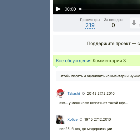
00:00
Просмотры
За сегодня
219
0
Поддержите проект — с
Все обсуждения.
Комментарии
3
Чтобы писать и оценивать комментарии нужн
Takashi
20:48 27.12.2010
○
эхх... у меня комп непотянет такой нфс...
Хобсе
19:15 27.12.2010
○
вип25, было, до модернизации