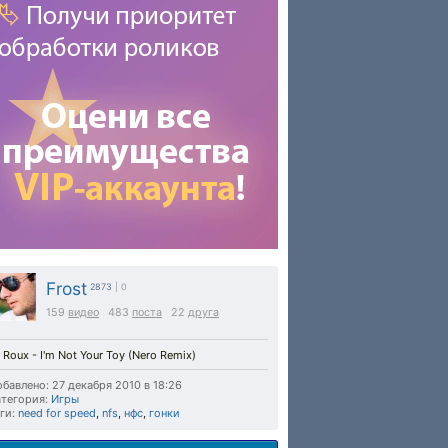
Frost
2873
| 0
159
видео
483
поста
22
друга
 Roux - I'm Not Your Toy (Nero Remix)
бавлено: 27 декабря 2010 в 18:26
тегория:
Игры
ги:
need for speed
,
nfs
,
нфс
,
гонки