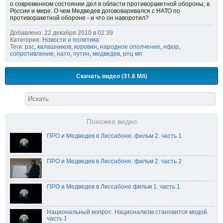
о современном состоянии дел в области противоракетной обороны, в
России и мире. О чем Медведев догововаривался с НАТО по
противоракетной обороне - и что он наворотил?
Добавлено: 22 декабря 2010 в 02:39
Категория:
Новости и политика
Теги:
рзс
,
калашников
,
коровин
,
народное ополчение
,
нфор
,
сопротивление
,
нато
,
путин
,
медведев
,
рпц мп
Скачать видео (31.6 Мб)
Похожее видео
ПРО и Медведев в Лиссабоне. фильм 2. часть 1
ПРО и Медведев в Лиссабоне. фильм 2. часть 2
ПРО и Медведев в Лиссабоне фильм 1. часть 1
Национальный вопрос. Национализм становится модой.
часть 1