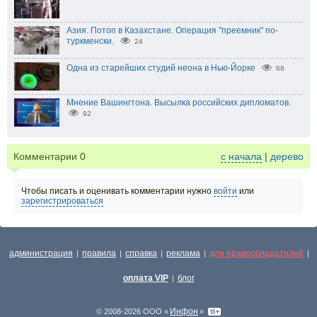
Азия. Потоп в Казахстане. Операция "преемник" по-
туркменски.
24
Одна из старейших студий неона в Нью-Йорке
68
Мнение Вашингтона. Высылка российских дипломатов.
92
Комментарии
0
с начала
|
дерево
Чтобы писать и оценивать комментарии нужно
войти
или
зарегистрироваться
администрация
правила
справка
реклама
для правообладателей
|
|
|
|
|
оплата VIP
блог
|
Инфон
© 2008-2026 ООО «
»