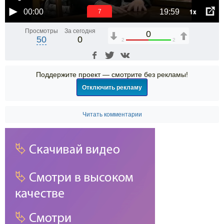
1x
00:00
19:59
7
Просмотры
За сегодня
0
50
0
2
2
Поддержите проект — смотрите без рекламы!
Отключить рекламу
Читать комментарии