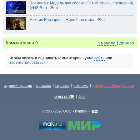
Элементы: Модель для сборки (Сотый эфир ٠ последний)
(VHS-Rip)
0
Михаил Елизаров – Жалобная книга
3
Комментарии
0
с начала
|
дерево
Чтобы писать и оценивать комментарии нужно
войти
или
зарегистрироваться
администрация
правила
справка
реклама
для правообладателей
|
|
|
|
|
оплата VIP
блог
|
Инфон
© 2008-2026 ООО «
»