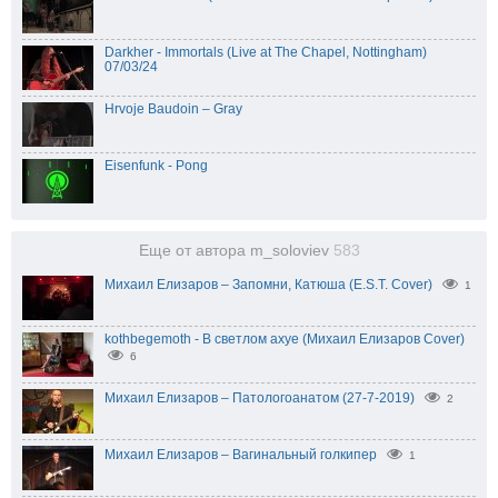
Darkher - Immortals (Live at The Chapel, Nottingham)
07/03/24
Hrvoje Baudoin – Gray
Eisenfunk - Pong
Еще от автора m_soloviev
583
Михаил Елизаров – Запомни, Катюша (E.S.T. Cover)
1
kothbegemoth - В светлом ахуе (Михаил Елизаров Cover)
6
Михаил Елизаров – Патологоанатом (27-7-2019)
2
Михаил Елизаров – Вагинальный голкипер
1