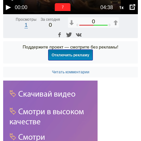
1x
00:00
04:38
6
Просмотры
За сегодня
0
1
0
0
0
Поддержите проект — смотрите без рекламы!
Отключить рекламу
Читать комментарии