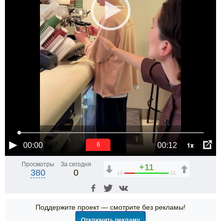
1x
00:00
00:12
6
Просмотры
За сегодня
+11
380
0
10
21
Поддержите проект — смотрите без рекламы!
Отключить рекламу