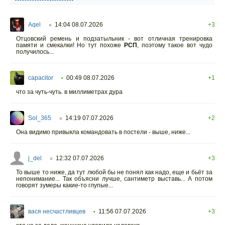
Aqel
14:04 08.07.2026
+3
○
Отцовский ремень и подзатыльник - вот отличная тренировка
памяти и смекалки! Но тут похоже
РСП
, поэтому такое вот чудо
получилось...
capacitor
00:49 08.07.2026
+1
•
что за чуть-чуть. в миллиметрах дура
Sol_365
14:19 07.07.2026
+2
○
Она видимо привыкла командовать в постели - выше, ниже...
j_del
12:32 07.07.2026
+3
○
То выше то ниже, да тут любой бы не понял как надо, еще и бьёт за
непонимание... Так объясни лучше, сантиметр выставь... А потом
говорят зумеры какие-то глупые...
вася несчастливцев
11:56 07.07.2026
+3
•