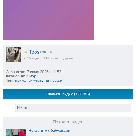
★
Toos
67915
|
+48
2035
видео
934
поста
6
друзей
Добавлено: 7 июля 2026 в 11:52
Категория:
Юмор
Теги:
прикол
,
зумеры
,
так проще
Скачать видео (1.56 Мб)
Похожее видео
Не шутите с бабушками