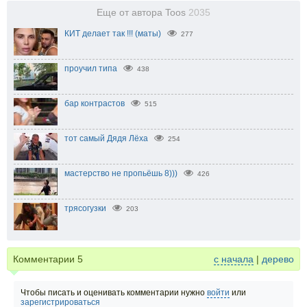
Еще от автора Toos
2035
КИТ делает так !!! (маты)
277
проучил типа
438
бар контрастов
515
тот самый Дядя Лёха
254
мастерство не пропьёшь 8)))
426
трясогузки
203
Комментарии
5
с начала
|
дерево
Чтобы писать и оценивать комментарии нужно
войти
или
зарегистрироваться