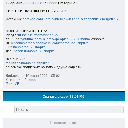
Сбербанк 2202 2032 8171 3323 Екатерина С.
ЕВРОПЕЙСКАЯ ШКОЛА ГЕББЕЛЬСА
Источник:
epravda.com.ua/rus/interview/kuleba-o-zashchite-energetiki-k...
ПОДПИСЫВАЙТЕСЬ НА:
РуТуб:
rutube.ru/u/mamavshapke/
YouTube:
youtube.com/@
href='/people/63576'>mama
.v.shapke
Вк:
vk.com/mama.v.shapke
vk.com/mama_na_shpilke
ТГ:
t.me/mama_v_shapke
Дзен:
dzen.ru/mama_v_shapke
Все о МВШ:
taplink.cc/mama.na.shpilkah
по ссылке поддержка канала и другие соцсети.
Добавлено: 10 июня 2026 в 05:02
Категория:
Разное
Теги:
МВШ
Скачать видео (65.01 Мб)
Похожее видео