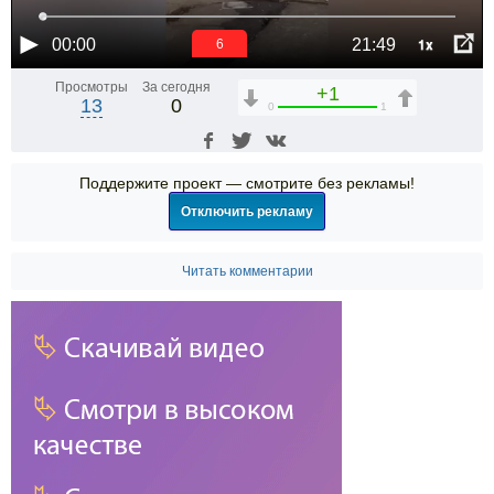
1x
00:00
21:49
6
Просмотры
За сегодня
+1
13
0
0
1
Поддержите проект — смотрите без рекламы!
Отключить рекламу
Читать комментарии