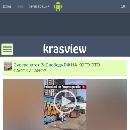
Вход
или
регистрация
18+
Суверенитет ЗаСвободу.РФ
НА КОГО ЭТО
РАССЧИТАНО?