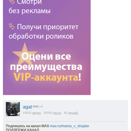
agat
25482
|
+1
15612
видео
20103
поста
45
друзей
Подпишись на канал МАХ
max.ru/mama_v_shapke
ПОДДЕРЖИ КАНАЛ: