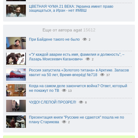
ЦВЕТНАЯ ЧУМА 21 ВЕКА: Украина имеет право
защищаться, а Иран - нет #МВШ
Еще от автора agat
15612
При Байдене такого не было
2
«"У каждой аварии есть имя, фамилия и должность", –
Лазарь Моисеевич Каганович»
2
Россия запустила «Золотого титана» в Арктике. Запасов
хватит на 50 лет, Время-вперёд! №718
37
Когда на самом деле закончится война? Ответ, который
не покажут по ТВ
13
ЧУДО! СЛЕПОЙ ПРОЗРЕЛ!
8
Презентация книги "Русские не сдаются" пошла не по
плану Старикова
2