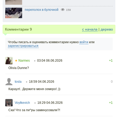
переполох в булочной
159
Комментарии
9
с начала
|
дерево
Чтобы писать и оценивать комментарии нужно
войти
или
зарегистрироваться
★
Narmes
03:04 06.06.2026
+1
○
Olivia Dunne?
tosla
18:59 04.06.2026
0
○
Караул!.. Держите меня семеро!..))
Voytkevich
18:29 04.06.2026
+1
○
Ска! Что за пи*ры заминусовали?!