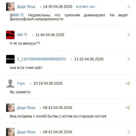
Дядя Лёха
14:35 04.06.2026
в ответ на ↓
0
•
@
MR-TI
,
Недовольны, что тряпочки доминируют. Не видят
философской направленности
MR-TI
11:46 04.06.2026
0
○
А чё за минусы??
3_116799499499099858053
11:32 04.06.2026
0
○
она кста тоже срёт
Глуп
10:19 04.06.2026
+2
○
Фу, срамота
Дядя Лёха
08:43 04.06.2026
+2
•
Вид пи3дюка с полей бытвы с котом на старшую сестрё
Дядя Лёха
08:42 04.06.2026
0
•