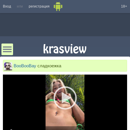
Вход
или
регистрация
18+
BooBooBay
сладкоежка