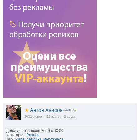
★
Антон Аваров
108225
|
+1
2032
видео
455
постов
2
друга
Добавлено: 4 июня 2026 в 03:00
Категория:
Разное
Теги:
жара
,
девушка
,
мороженое