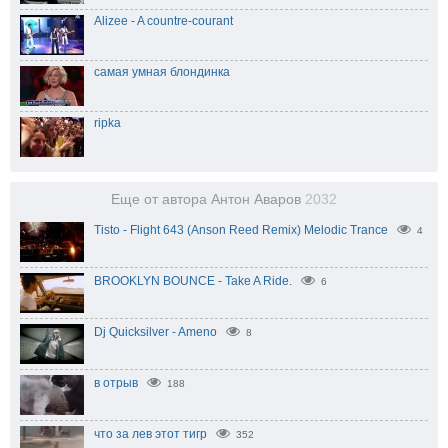
Alizee - A countre-courant
самая умная блондинка
ripka
Еще от автора Антон Аваров
2032
Tisto - Flight 643 (Anson Reed Remix) Melodic Trance
4
BROOKLYN BOUNCE - Take A Ride.
6
Dj Quicksilver - Ameno
8
в отрыв
188
что за лев этот тигр
352