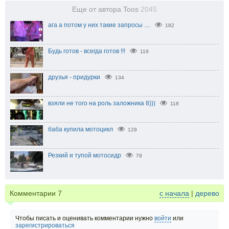
Еще от автора Toos
2045
ага а потом у них такие запросы ....
182
Будь готов - всегда готов !!!
119
друзья - придурки
134
взяли не того на роль заложника 8)))
118
баба купила мотоцикл
129
Резкий и тупой мотосидр
79
Комментарии
7
с начала
|
дерево
Чтобы писать и оценивать комментарии нужно
войти
или
зарегистрироваться