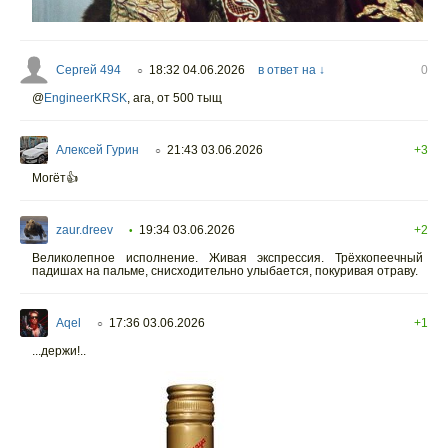
Сергей 494
18:32 04.06.2026
в ответ на ↓
0
○
@
EngineerKRSK
,
ага, от 500 тыщ
Алексей Гурин
21:43 03.06.2026
+3
○
Могëт👍
zaur.dreev
19:34 03.06.2026
+2
•
Великолепное исполнение. Живая экспрессия. Трёхкопеечный
падишах на пальме, снисходительно улыбается, покуривая отраву.
Aqel
17:36 03.06.2026
+1
○
...держи!..