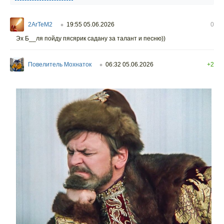
2ArTeM2
19:55 05.06.2026
0
○
Эх Б__ля пойду пясярик садану за талант и песню))
Повелитель Мохнаток
06:32 05.06.2026
+2
○