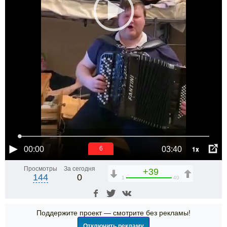
1x
00:00
03:40
5
Просмотры
За сегодня
+39
144
0
1
40
Поддержите проект — смотрите без рекламы!
Отключить рекламу