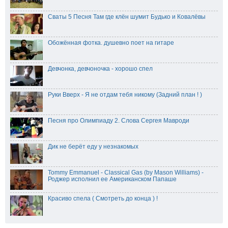
Сваты 5 Песня Там где клён шумит Будько и Ковалёвы
Обожённая фотка. душевно поет на гитаре
Девчонка, девчоночка - хорошо спел
Руки Вверх - Я не отдам тебя никому (Задний план ! )
Песня про Олимпиаду 2. Слова Сергея Мавроди
Дик не берёт еду у незнакомых
Tommy Emmanuel - Classical Gas (by Mason Williams) -
Роджер исполнил ее Американском Папаше
Красиво спела ( Смотреть до конца ) !