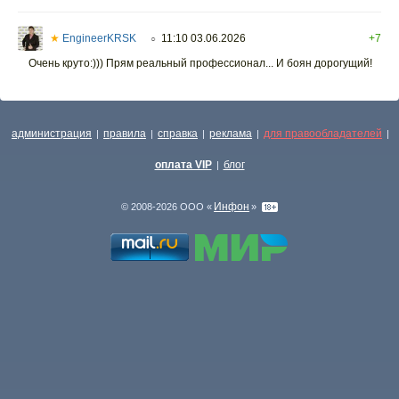
★
EngineerKRSK
11:10 03.06.2026
+7
○
Очень круто:))) Прям реальный профессионал... И боян дорогущий!
администрация
правила
справка
реклама
для правообладателей
|
|
|
|
|
оплата VIP
блог
|
Инфон
© 2008-2026 ООО «
»