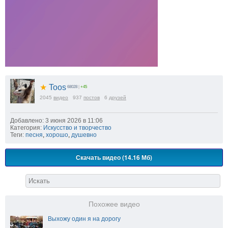
★
Toos
68028
|
+45
2045
видео
937
постов
6
друзей
Добавлено: 3 июня 2026 в 11:06
Категория:
Искусство и творчество
Теги:
песня
,
хорошо
,
душевно
Скачать видео (14.16 Мб)
Похожее видео
Выхожу один я на дорогу