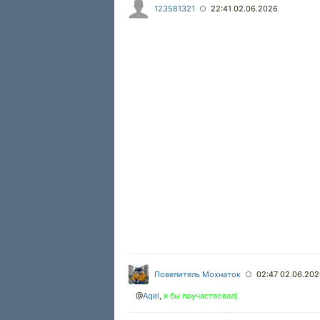
123581321
22:41 02.06.2026
○
Повелитель Мохнаток
02:47 02.06.20
○
@
Aqel
,
я бы поучаствовал)