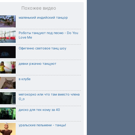
Похожее видео
маленький индийский танцор
Роботы танцуют под песню - Do You
Love Me
Офигенно световое танц шоу
девки ржачно танцуют
в клубе
мегокорко или что там вместо члена
О_о
диско для тех кому за 40
уральские пельмени - танцы!