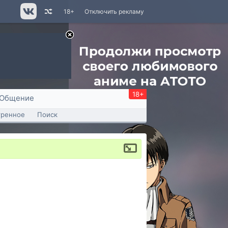
18+
Отключить рекламу
18+
Общение
тренное
Поиск