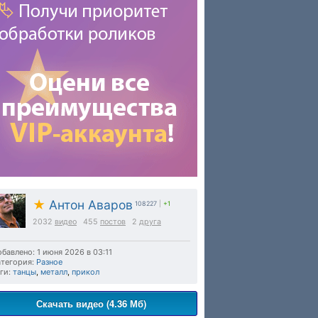
★
Антон Аваров
108227
|
+1
2032
видео
455
постов
2
друга
бавлено: 1 июня 2026 в 03:11
тегория:
Разное
ги:
танцы
,
металл
,
прикол
Скачать видео (4.36 Мб)