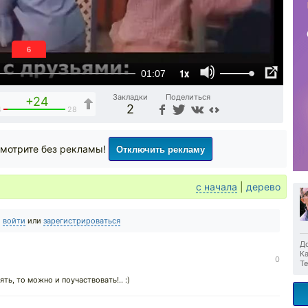
5
1x
01:07
Закладки
Поделиться
+24
2
4
28
Отключить рекламу
мотрите без рекламы!
с начала
|
дерево
о
войти
или
зарегистрироваться
До
Ка
0
Те
ять, то можно и поучаствовать!.. :)