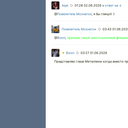
Aqel
01:28 02.06.2026
в ответ на ↓
○
@
Повелитель Мохнаток
,
я бы глянул! :)
Повелитель Мохнаток
03:43 01.06.202
○
@
Bizon
,
прикинь такой многотысячный флэшмо
★
Bizon
03:27 01.06.2026
○
Представляю глаза Металлики когда вместо пр