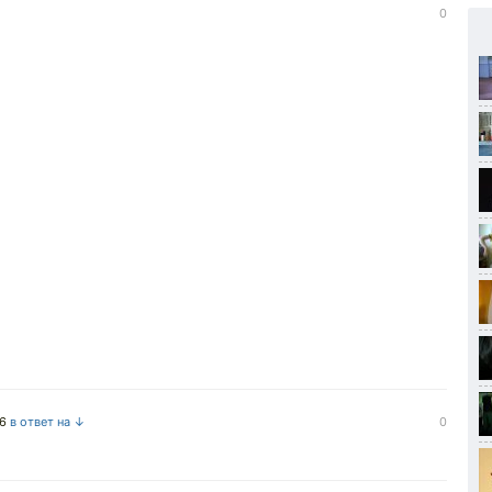
0
26
в ответ на ↓
0