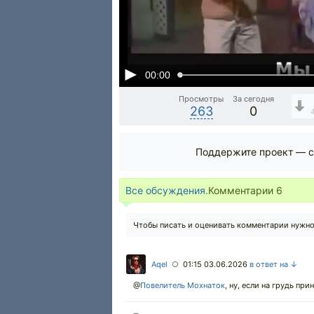
00:00
Просмотры
За сегодня
263
0
Поддержите проект — с
Все обсуждения.
Комментарии
6
Чтобы писать и оценивать комментарии нужн
Aqel
01:15 03.06.2026
в ответ на ↓
○
@
Повелитель Мохнаток
,
ну, если на грудь прин