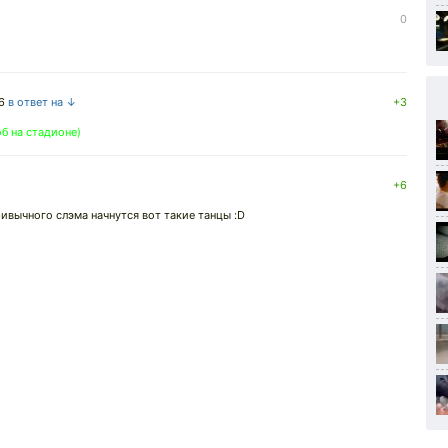
0
6
в ответ на ↓
+3
б на стадионе)
+6
ивычного слэма начнутся вот такие танцы :D