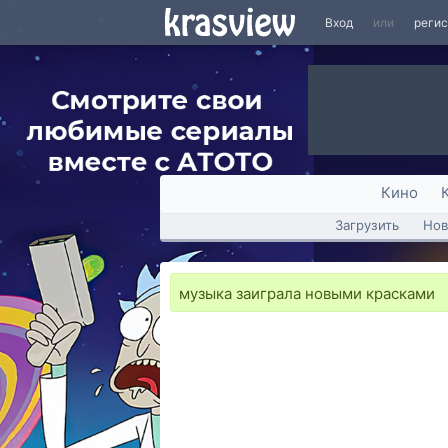
Вход
или
реги
Кино
Загрузить
Нов
музыка заиграла новыми красками