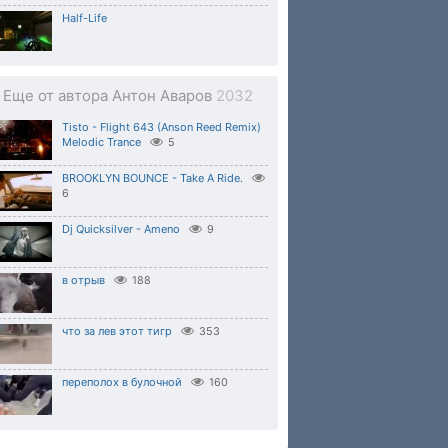
Half-Life
Еще от автора Антон Аваров
2032
Tisto - Flight 643 (Anson Reed Remix)
Melodic Trance
5
BROOKLYN BOUNCE - Take A Ride.
6
Dj Quicksilver - Ameno
9
в отрыв
188
что за лев этот тигр
353
переполох в булочной
160