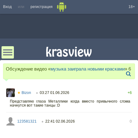
Вход
или
регистрация
18+
Обсуждение видео «
музыка заиграла новыми красками
»
6
★
Bizon
03:27 01.06.2026
+6
○
Представляю глаза Металлики когда вместо привычного слэма
начнутся вот такие танцы :D
123581321
22:41 02.06.2026
0
○