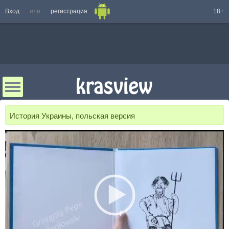
Вход
или
регистрация
18+
История Украины, польская версия