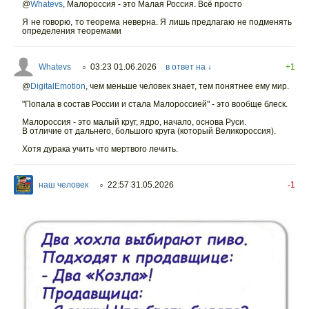
@
Whatevs
,
Малороссия - это Малая Россия. Всё просто
Я не говорю, то теорема неверна. Я лишь предлагаю не подменять
определения теоремами
Whatevs
03:23 01.06.2026
в ответ на ↓
+1
○
@
DigitalEmotion
,
чем меньше человек знает, тем понятнее ему мир.
"Попала в состав России и стала Малороссией" - это вообще блеск.
Малороссия - это малый круг, ядро, начало, основа Руси.
В отличие от дальнего, большого круга (который Великороссия).
Хотя дурака учить что мертвого лечить.
наш человек
22:57 31.05.2026
-1
○