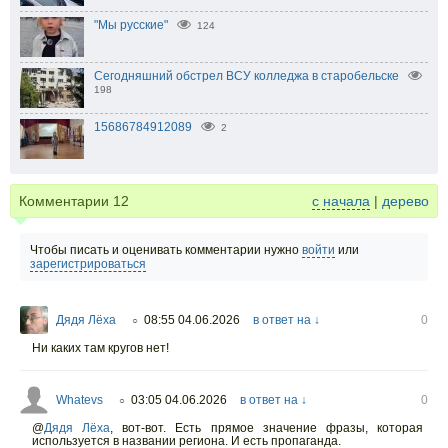
"Мы русские"
124
Сегодняшний обстрел ВСУ колледжа в старобельске
198
15686784912089
2
Комментарии
12
с начала
|
дерево
Чтобы писать и оценивать комментарии нужно
войти
или
зарегистрироваться
Дядя Лёха
08:55 04.06.2026
в ответ на ↓
0
○
Ни каких там кругов нет!
Whatevs
03:05 04.06.2026
в ответ на ↓
0
○
@
Дядя Лёха
,
вот-вот. Есть прямое значение фразы, которая
используется в названии региона. И есть пропаганда.