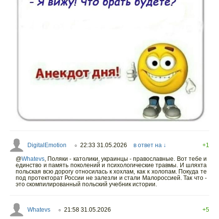
DigitalEmotion
22:33 31.05.2026
в ответ на ↓
+1
○
@
Whatevs
,
Поляки - католики, украинцы - православные. Вот тебе и
единство и память поколений и психологические травмы. И шляхта
польская всю дорогу относилась к хохлам, как к холопам. Покуда те
под протекторат России не залезли и стали Малороссией. Так что -
это скомпилированный польский учебник истории.
Whatevs
21:58 31.05.2026
+5
○