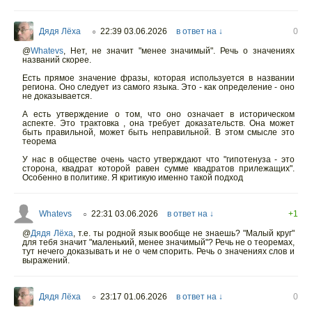
Дядя Лёха
22:39 03.06.2026
в ответ на ↓
0
○
@
Whatevs
,
Нет, не значит "менее значимый". Речь о значениях
названий скорее.
Есть прямое значение фразы, которая используется в названии
региона. Оно следует из самого языка. Это - как определение - оно
не доказывается.
А есть утверждение о том, что оно означает в историческом
аспекте. Это трактовка , она требует доказательств. Она может
быть правильной, может быть неправильной. В этом смысле это
теорема
У нас в обществе очень часто утверждают что "гипотенуза - это
сторона, квадрат которой равен сумме квадратов прилежащих".
Особенно в политике. Я критикую именно такой подход
Whatevs
22:31 03.06.2026
в ответ на ↓
+1
○
@
Дядя Лёха
,
т.е. ты родной язык вообще не знаешь? "Малый круг"
для тебя значит "маленький, менее значимый"? Речь не о теоремах,
тут нечего доказывать и не о чем спорить. Речь о значениях слов и
выражений.
Дядя Лёха
23:17 01.06.2026
в ответ на ↓
0
○