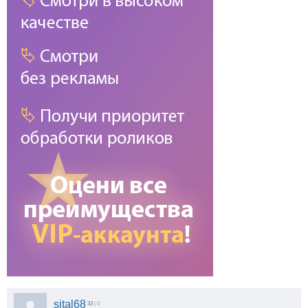
sital68
33
| 0