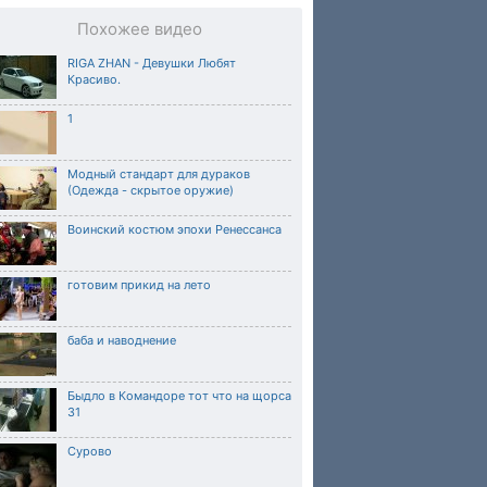
Похожее видео
RIGA ZHAN - Девушки Любят
Красиво.
1
Модный стандарт для дураков
(Одежда - скрытое оружие)
Воинский костюм эпохи Ренессанса
готовим прикид на лето
баба и наводнение
Быдло в Командоре тот что на щорса
31
Сурово