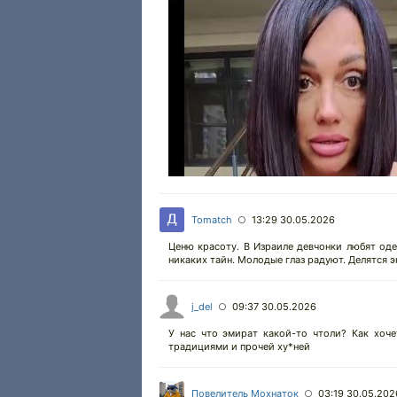
Tomatch
13:29 30.05.2026
○
Ценю красоту. В Израиле девчонки любят оде
никаких тайн. Молодые глаз радуют. Делятся эн
j_del
09:37 30.05.2026
○
У нас что эмират какой-то чтоли? Как хоче
традициями и прочей xy*ней
Повелитель Мохнаток
03:19 30.05.202
○