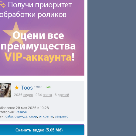
★
Toos
67960
|
+46
2036
видео
934
поста
6
друзей
бавлено: 29 мая 2026 в 10:28
тегория:
Разное
ги:
баба
,
одежда
,
спор
,
открыто
,
закрыто
Скачать видео (5.05 Мб)