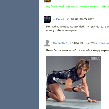
не, Гюльчатай, так господин не назначит тебя
★
Инсайт
02:02 30.05.2026
○
Не люблю плоскожопых баб.. титьки есть.. а 
если у тебя есть парень..
Ataman027
14:14 29.05.2026
в ответ н
○
Было бы ржачно еслиб он на себя камеру переве