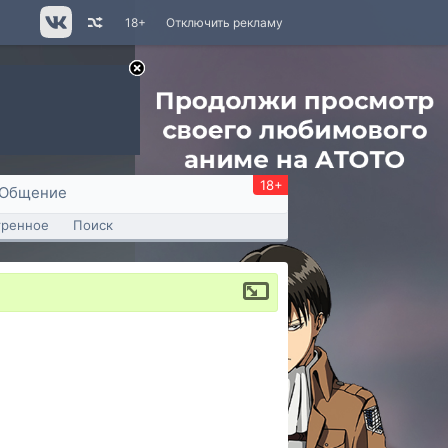
18+
Отключить рекламу
18+
Общение
тренное
Поиск