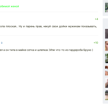
 любимой женой
+4
жопа плоская.. Ну и парень прав, некуй свои дойки мужикам показывать,
а ↓
+10
л а он типа в майке сетка и шлепках )Или что-то из гардероба Бруно )