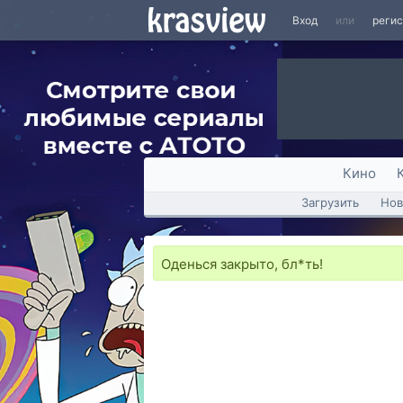
Вход
или
реги
Кино
Загрузить
Нов
Оденься закрыто, бл*ть!