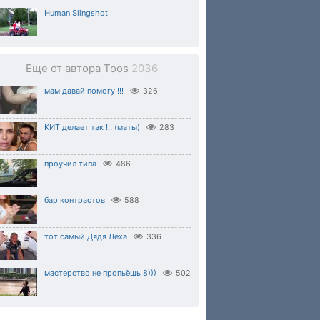
Human Slingshot
Еще от автора Toos
2036
мам давай помогу !!!
326
КИТ делает так !!! (маты)
283
проучил типа
486
бар контрастов
588
тот самый Дядя Лёха
336
мастерство не пропьёшь 8)))
502