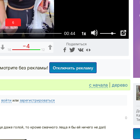
6
1x
00:44
Поделиться
−4
16
12
Отключить рекламу
мотрите без рекламы!
с начала
|
дерево
о
войти
или
зарегистрироваться
До
Ка
0
Те
е даже голой, то кроме смачного леща я бы ей ничего не дал)