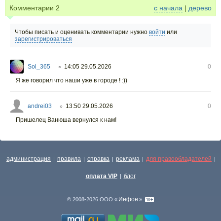
Комментарии
2
с начала
|
дерево
Чтобы писать и оценивать комментарии нужно
войти
или
зарегистрироваться
Sol_365
14:05 29.05.2026
0
○
Я же говорил что наши уже в городе ! :))
andrei03
13:50 29.05.2026
0
○
Пришелец Ванюша вернулся к нам!
администрация
правила
справка
реклама
для правообладателей
|
|
|
|
|
оплата VIP
блог
|
Инфон
© 2008-2026 ООО «
»