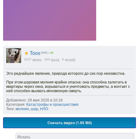
★
Toos
67972
|
+43
2037
видео
934
поста
6
друзей
Это редчайшее явление, природа которого до сих пор неизвестна.
При этом шаровая молния крайне опасна: она способна залетать в
квартиры через окна, взрываться и уничтожать предметы, а контакт с
ней способен вызвать мгновенную смерть.
Добавлено: 29 мая 2026 в 10:16
Категория:
Катастрофы и происшествия
Теги:
молния
,
шар
,
НЛО
Скачать видео (1.95 Мб)