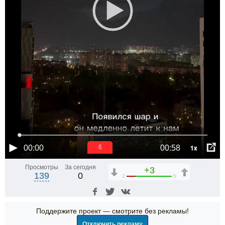
1x
00:00
00:58
6
Просмотры
За сегодня
+3
139
0
2
5
Поддержите проект — смотрите без рекламы!
Отключить рекламу