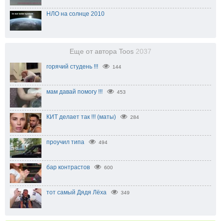
НЛО на солнце 2010
Еще от автора Toos
2037
горячий студень !!!
144
мам давай помогу !!!
453
КИТ делает так !!! (маты)
284
проучил типа
494
бар контрастов
600
тот самый Дядя Лёха
349