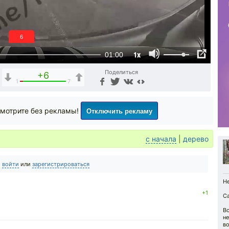
5
1x
01:00
Поделиться
+6
1
7
Отключить рекламу
мотрите без рекламы!
с начала
|
дерево
о
войти
или
зарегистрироваться
Не
+1
С
Во
не
во