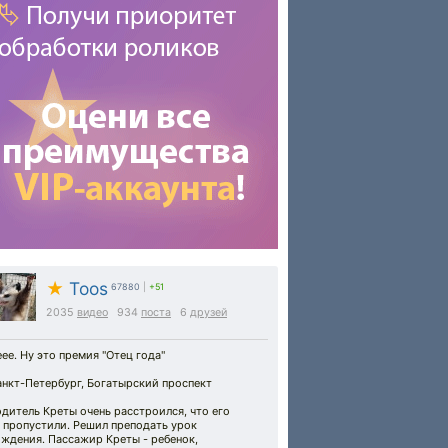
★
Toos
67880
|
+51
2035
видео
934
поста
6
друзей
ее. Ну это премия "Отец года"
анкт-Петербург, Богатырский проспект
дитель Креты очень расстроился, что его
 пропустили. Решил преподать урок
ждения. Пассажир Креты - ребенок,