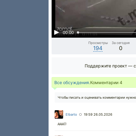
00:00
Просмотры
За сегодня
194
0
Поддержите проект — с
Все обсуждения.
Комментарии
4
Чтобы писать и оценивать комментарии нужн
Elbarto
19:59 26.05.2026
○
ддд))