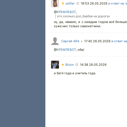
★
unlifer
19:53 26.05.2026
в ответ на 
○
@
КРЕМЛЕБОТ
,
это сколько дол_баебов на дорогах
ну, да, немало, и с каждым годом всё больше
хуже них только самокатчики.
Сергей 494
17:40 26.05.2026
в ответ н
•
@
КРЕМЛЕБОТ
,
оба(
★
Bizon
14:38 26.05.2026
○
и батя года и учитель года