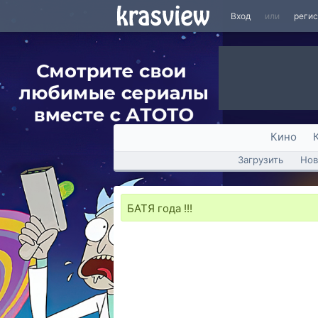
Вход
или
реги
Кино
Загрузить
Нов
БАТЯ года !!!