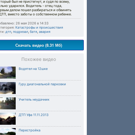
торый был не пристегнут, и судя по всему,
льно ударился. Водитель - отец года,
ервым делом пошел разбираться и обвинять
ДТП, вместо заботы о собственном ребенке.
бавлено: 26 мая 2026 в 14:33
тегория:
Катастрофы и происшествия
ги:
дтп
,
подрезал
,
батя
,
авария
Скачать видео (8.31 Мб)
Похожее видео
Водятел на 12шке
Гуру диагональной парковки
Учитель неудачник
ДТП Уфа 11.11.2013
Перестройка