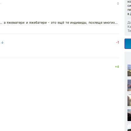
ко
↓
0
си
п
в 
... а яжематери и яже6атери - это ещё те индивиды, похлеще многих...
До
Ка
Те
а ↓
-1
+4