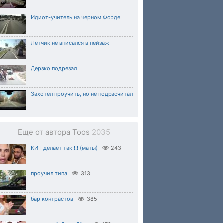
Идиот-учитель на черном Форде
Летчик не вписался в пейзаж
Дерзко подрезал
Захотел проучить, но не подрасчитал
Еще от автора Toos
2035
КИТ делает так !!! (маты)
243
проучил типа
313
бар контрастов
385