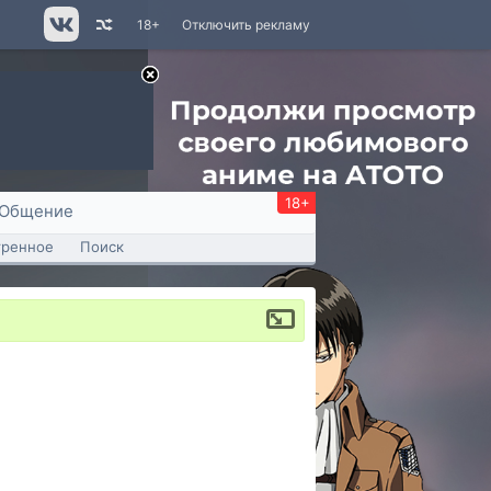
18+
Отключить рекламу
18+
Общение
тренное
Поиск