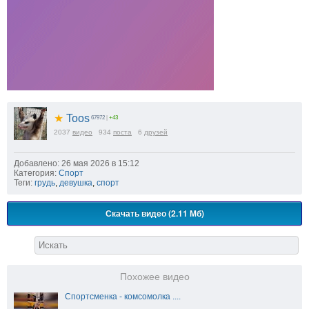
★
Toos
67972
|
+43
2037
видео
934
поста
6
друзей
Добавлено: 26 мая 2026 в 15:12
Категория:
Спорт
Теги:
грудь
,
девушка
,
спорт
Скачать видео (2.11 Мб)
Похожее видео
Спортсменка - комсомолка ....