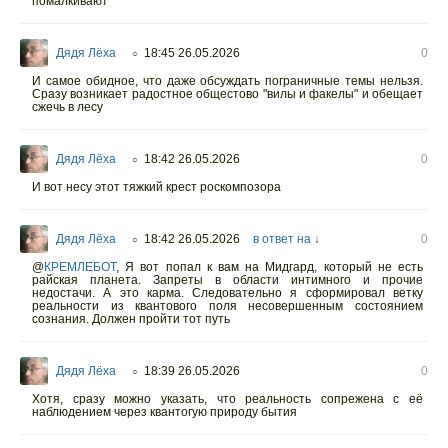
помалкивают
Дядя Лёха
18:45 26.05.2026
0
○
И самое обидное, что даже обсуждать пограничные темы нельзя.
Сразу возникает радостное общестово "вилы и факелы" и обещает
сжечь в лесу
Дядя Лёха
18:42 26.05.2026
0
○
И вот несу этот тяжкий крест роскомпозора
Дядя Лёха
18:42 26.05.2026
в ответ на ↓
0
○
@
КРЕМЛЕБОТ
,
Я вот попал к вам на Мидгард, который не есть
райская планета. Запреты в области интимного и прочие
недостачи. А это карма. Следовательно я сформировал ветку
реальности из квантового поля несовершенным состоянием
сознания. Должен пройти тот путь
Дядя Лёха
18:39 26.05.2026
0
○
Хотя, сразу можно указать, что реальность сопрежена с её
наблюдением через квантогую природу бытия