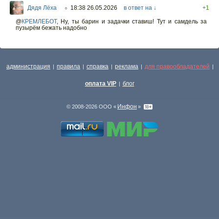
Дядя Лёха
18:38 26.05.2026
в ответ на ↓
+1
○
@
КРЕМЛЕБОТ
,
Ну, ты барин и задачки ставиш! Тут и самдель за
пузырём бежать надобно
администрация
правила
справка
реклама
для правообладателей
|
|
|
|
|
оплата VIP
блог
|
Инфон
© 2008-2026 ООО «
»