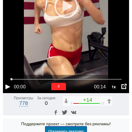
1x
00:00
00:14
6
Просмотры
За сегодня
+14
778
0
9
23
Поддержите проект — смотрите без рекламы!
Отключить рекламу