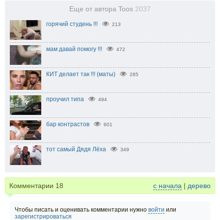
Еще от автора Toos
2037
горячий студень !!!
213
мам давай помогу !!!
472
КИТ делает так !!! (маты)
285
проучил типа
494
бар контрастов
601
тот самый Дядя Лёха
349
Комментарии
18
с начала
|
дерево
Чтобы писать и оценивать комментарии нужно
войти
или
зарегистрироваться