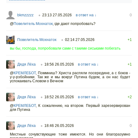
bkmzzzzz
23:13 27.05.2026
в ответ на ↓
0
○
@
Повелитель Мохнаток
,
где дают попробовать?
Повелитель Мохнаток
02:14 27.05.2026
+1
○
вы бы, господа, попробовали сами с такими сиськами побегать
Дядя Лёха
18:56 26.05.2026
в ответ на ↓
+1
○
@
КРЕМЛЕБОТ
,
Поммниш? Христа распяли посередине, а с боков -
у-у-рзбойники. Так же и мы вокруг Путина будем, а он нас будет
успокаивать Словом о Вечном
Дядя Лёха
18:52 26.05.2026
в ответ на ↓
+2
○
@
КРЕМЛЕБОТ
,
К сожалению, на втором. Первый зарезервирован
для Путина
Дядя Лёха
18:46 26.05.2026
0
○
Местные сочувствующие тоже имеются. Но они благоразумно