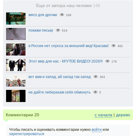
Еще от автора наш человек
146
мясо для дрочки
168
покажи письку
619
в России нет спроса за внешний вид! Красава!
482
Этот мир для нас - КРУТОЕ ВИДЕО! 2026!!!
176
вот вам и запад, ай запад так запад
393
не дайте либерахам себя обмонуть
5
Комментарии
20
с начала
|
дерево
Чтобы писать и оценивать комментарии нужно
войти
или
зарегистрироваться