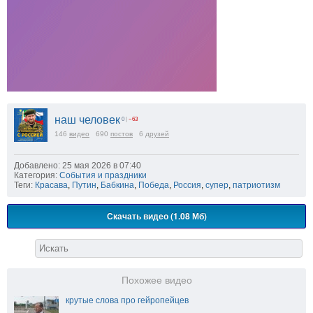
наш человек
0
|
−63
146
видео
690
постов
6
друзей
Добавлено: 25 мая 2026 в 07:40
Категория:
События и праздники
Теги:
Красава
,
Путин
,
Бабкина
,
Победа
,
Россия
,
супер
,
патриотизм
Скачать видео (1.08 Мб)
Похожее видео
крутые слова про гейропейцев