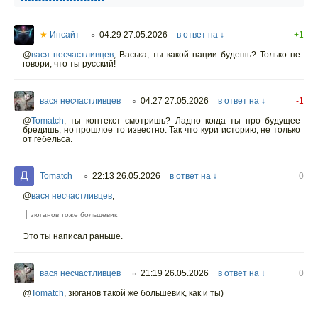
★
Инсайт
04:29 27.05.2026
в ответ на ↓
+1
○
@
вася несчастливцев
,
Васька, ты какой нации будешь? Только не
говори, что ты русский!
вася несчастливцев
04:27 27.05.2026
в ответ на ↓
-1
○
@
Tomatch
,
ты контекст смотришь? Ладно когда ты про будущее
бредишь, но прошлое то известно. Так что кури историю, не только
от гебельса.
Tomatch
22:13 26.05.2026
в ответ на ↓
0
○
@
вася несчастливцев
,
зюганов тоже большевик
Это ты написал раньше.
вася несчастливцев
21:19 26.05.2026
в ответ на ↓
0
○
@
Tomatch
,
зюганов такой же большевик, как и ты)