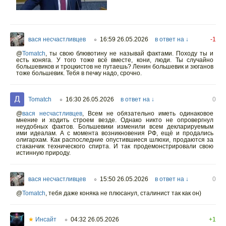
вася несчастливцев
16:59 26.05.2026
в ответ на ↓
-1
○
@
Tomatch
,
ты свою блювотину не называй фактами. Походу ты и
есть коняга. У того тоже всё вместе, кони, люди. Ты случайно
большевиков и троцкистов не путаешь? Ленин большевик и зюганов
тоже большевик. Тебя в печку надо, срочно.
Tomatch
16:30 26.05.2026
в ответ на ↓
0
○
@
вася несчастливцев
,
Всем не обязательно иметь одинаковое
мнение и ходить строем везде. Однако никто не опровергнул
неудобных фактов. Большевики изменили всем декларируемым
ими идеалам. А с момента возникновения РФ, ещё и продались
олигархам. Как распоследние опустившиеся шлюхи, продаются за
стаканчик технического спирта. И так продемонстрировали свою
истинную природу.
вася несчастливцев
15:50 26.05.2026
в ответ на ↓
0
○
@
Tomatch
,
тебя даже коняка не плюсанул, сталинист так как он)
★
Инсайт
04:32 26.05.2026
+1
○