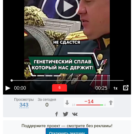
1x
00:00
00:25
6
Просмотры
За сегодня
−14
343
0
18
4
Поддержите проект — смотрите без рекламы!
Отключить рекламу