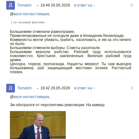
Tomatch
18:49 26.05.2026
в ответ на ↓
0
○
@
вася несчастливцев
,
не называй фактами
Большевики отменили равноправие.
Привелегированные не голодали даже в блокадном Ленинграде.
Коммунисты могли убивать, грабить, насиловать, и им за это ничего
не было.
Большевики отменили выборы. Советы разогнали.
Большевики вернули рабство. Рабский труд использовался
повсеместно. Крестьяне, заключенные. Включая рабский труд
армии.
Цензура, террор, пропаганда. Нацисты меркнут. Ты сам выродок
большевиков, раб защищающий жестоких хозяев. Растертый
плевок.
Tomatch
18:42 26.05.2026
в ответ на ↓
0
○
@
вася несчастливцев
,
Зю обосрался от перспективы революции. На камеру.