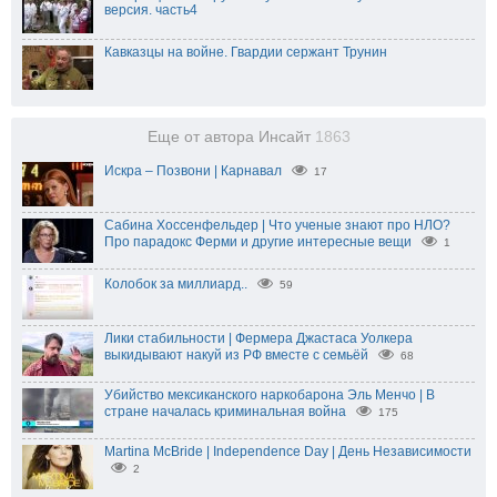
версия. часть4
Кавказцы на войне. Гвардии сержант Трунин
Еще от автора Инсайт
1863
Искра – Позвони | Карнавал
17
Сабина Хоссенфельдер | Что ученые знают про НЛО?
Про парадокс Ферми и другие интересные вещи
1
Колобок за миллиард..
59
Лики стабильности | Фермера Джастаса Уолкера
выкидывают накуй из РФ вместе с семьёй
68
Убийство мексиканского наркобарона Эль Менчо | В
стране началась криминальная война
175
Martina McBride | Independence Day | День Независимости
2