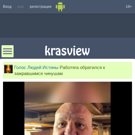
Вход
или
регистрация
18+
Голос Людей Истины
Работяга обратился к
зажравшимся чинушам