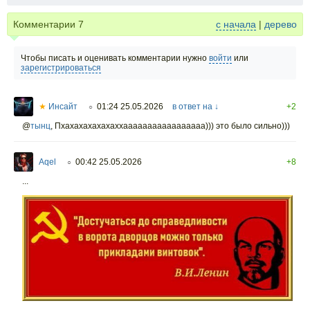
Комментарии
7
с начала
|
дерево
Чтобы писать и оценивать комментарии нужно
войти
или
зарегистрироваться
★
Инсайт
01:24 25.05.2026
в ответ на ↓
+2
○
@
тынц
,
Пхахахахахахаххааааааааааааааааа))) это было сильно)))
Aqel
00:42 25.05.2026
+8
○
...