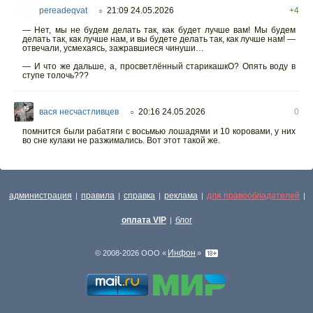
pereadeqvat
21:09 24.05.2026
+4
○
— Нет, мы не будем делать так, как будет лучше вам! Мы будем
делать так, как лучше нам, и вы будете делать так, как лучше нам! —
отвечали, усмехаясь, зажравшиеся чинуши…
— И что же дальше, а, просветлённый старикашкО? Опять воду в
ступе толочь???
вася несчастливцев
20:16 24.05.2026
0
○
помнится были рабатяги с восьмью лошадями и 10 коровами, у них
во сне кулаки не разжимались. Вот этот такой же.
администрация
правила
справка
реклама
для правообладателей
|
|
|
|
|
оплата VIP
блог
|
Инфон
© 2008-2026 ООО «
»