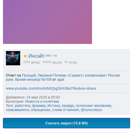
★
Инсайт
11652
|
+111
1863
видео
62800
постов
62
друга
Ответ на
Прощай, Украина! Почему «Сармат» развязывает России
руки, Время-вперёд! №709
от
agat
www.youtube.com/shorts/hKQsgSHUMuI?feature=share
Добавлено: 24 мая 2026 в 20:03
Категория:
Новости и политика
Теги:
работяга
,
фермер
,
Истина
,
правда
,
путинские чиновники
,
зажравшиеся
,
обращение
,
слова отчаяния
,
@zurucutucu
Скачать видео (15.8 Мб)