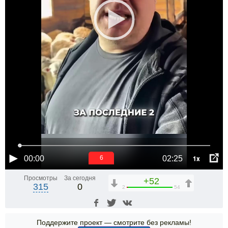
1x
00:00
02:25
6
Просмотры
За сегодня
+52
315
0
2
54
Поддержите проект — смотрите без рекламы!