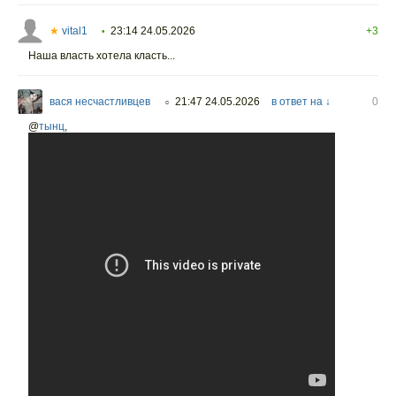
★
vital1
23:14 24.05.2026
+3
•
Наша власть хотела класть...
вася несчастливцев
21:47 24.05.2026
в ответ на ↓
0
○
@
тынц
,