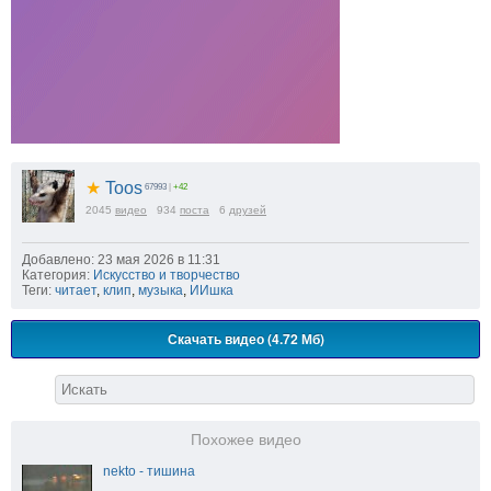
★
Toos
67993
|
+42
2045
видео
934
поста
6
друзей
Добавлено: 23 мая 2026 в 11:31
Категория:
Искусство и творчество
Теги:
читает
,
клип
,
музыка
,
ИИшка
Скачать видео (4.72 Мб)
Похожее видео
nekto - тишина