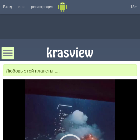
Вход
или
регистрация
18+
Любовь этой планеты ....