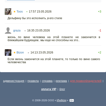
★
Toos
17:57 23.05.2026
+3
•
Дельфину бы это исполнить ,в его стиле
graza
16:35 23.05.2026
-1
○
жизнь по вине человека на этой планете не закончится в
ближайшем будующем.. мы еще не способны на это..
★
Bizon
14:13 23.05.2026
+2
○
Если жизнь закончится на этой планете, то только по вине самого
человечества
администрация
правила
справка
реклама
для правообладателей
|
|
|
|
|
оплата VIP
блог
|
Инфон
© 2008-2026 ООО «
»