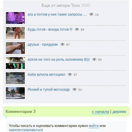
Еще от автора Toos
2045
ага а потом у них такие запросы ....
14
Будь готов - всегда готов !!!
85
друзья - придурки
87
взяли не того на роль заложника 8)))
55
баба купила мотоцикл
67
Резкий и тупой мотосидр
51
Комментарии
3
с начала
|
дерево
Чтобы писать и оценивать комментарии нужно
войти
или
зарегистрироваться