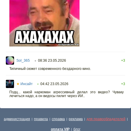
Sol_365
08:36 23.05.2026
+3
○
Типичный сюжет современного бездарного кино.
★
Инсайт
04:42 23.05.2026
+3
•
Пздц... какой наркоман агрессивный делал это видео? Чуваку
лечиться надо, а он видосы пилит через ИИ..
администрация
правила
справка
реклама
для правообладателей
|
|
|
|
|
оплата VIP
блог
|