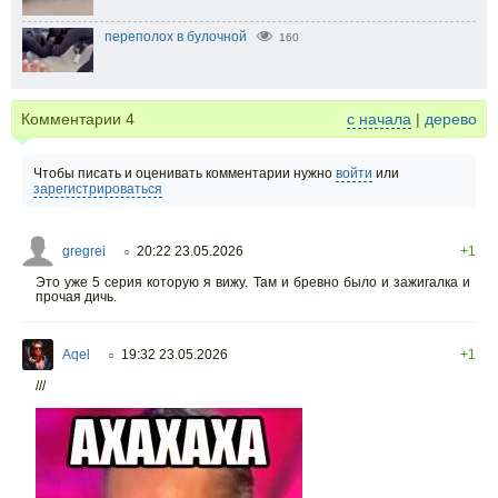
переполох в булочной
160
Комментарии
4
с начала
|
дерево
Чтобы писать и оценивать комментарии нужно
войти
или
зарегистрироваться
gregrei
20:22 23.05.2026
+1
○
Это уже 5 серия которую я вижу. Там и бревно было и зажигалка и
прочая дичь.
Aqel
19:32 23.05.2026
+1
○
///