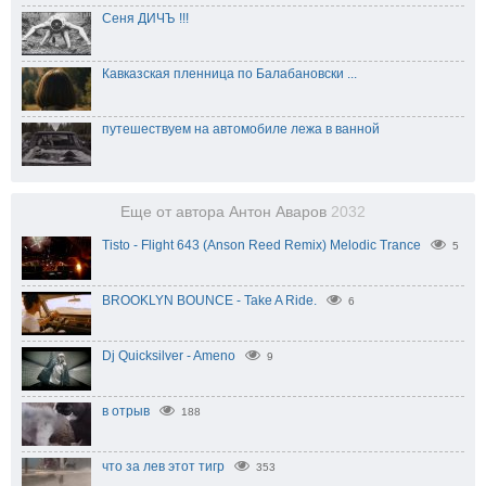
Сеня ДИЧЪ !!!
Кавказская пленница по Балабановски ...
путешествуем на автомобиле лежа в ванной
Еще от автора Антон Аваров
2032
Tisto - Flight 643 (Anson Reed Remix) Melodic Trance
5
BROOKLYN BOUNCE - Take A Ride.
6
Dj Quicksilver - Ameno
9
в отрыв
188
что за лев этот тигр
353