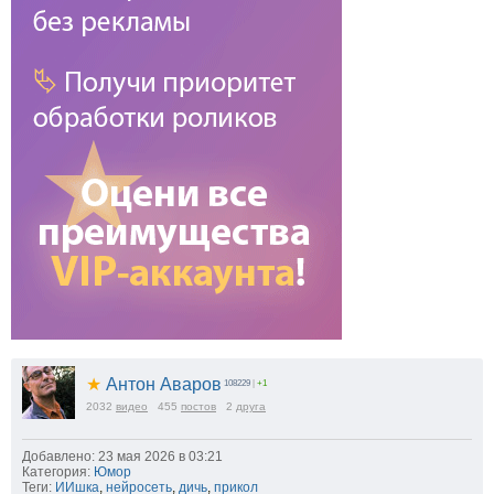
★
Антон Аваров
108229
|
+1
2032
видео
455
постов
2
друга
Добавлено: 23 мая 2026 в 03:21
Категория:
Юмор
Теги:
ИИшка
,
нейросеть
,
дичь
,
прикол