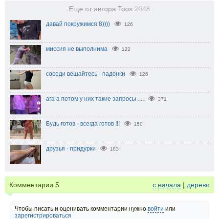
Еще от автора Toos
2048
давай покружимся 8))))
126
миссия не выполнима
122
соседи вешайтесь - падонки
126
ага а потом у них такие запросы ....
371
Будь готов - всегда готов !!!
150
друзья - придурки
183
Комментарии
5
с начала
|
дерево
Чтобы писать и оценивать комментарии нужно
войти
или
зарегистрироваться