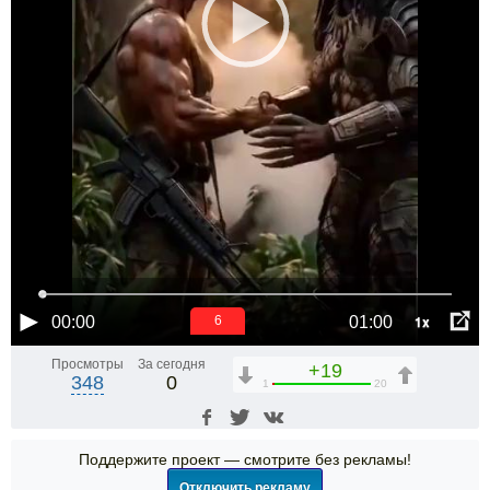
1x
00:00
01:00
6
Просмотры
За сегодня
+19
348
0
1
20
Поддержите проект — смотрите без рекламы!
Отключить рекламу