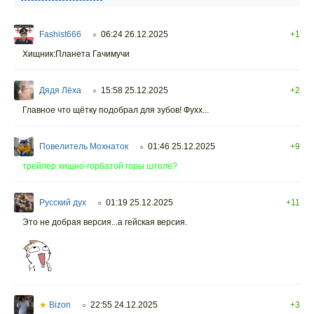
Fashist666
06:24 26.12.2025
+1
○
Хищник:Планета Гачимучи
Дядя Лёха
15:58 25.12.2025
+2
○
Главное что щётку подобрал для зубов! Фухх...
Повелитель Мохнаток
01:46 25.12.2025
+9
○
трейлер хищно-горбатой горы штоле?
Русский дух
01:19 25.12.2025
+11
○
Это не добрая версия...а гейская версия.
★
Bizon
22:55 24.12.2025
+3
○