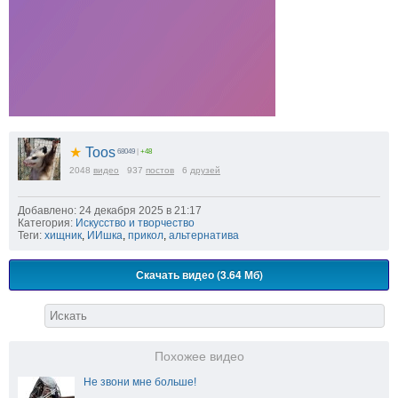
★
Toos
68049
|
+48
2048
видео
937
постов
6
друзей
Добавлено: 24 декабря 2025 в 21:17
Категория:
Искусство и творчество
Теги:
хищник
,
ИИшка
,
прикол
,
альтернатива
Скачать видео (3.64 Мб)
Похожее видео
Не звони мне больше!