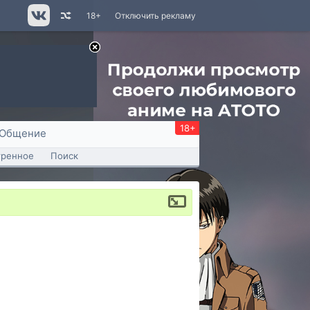
18+
Отключить рекламу
18+
Общение
тренное
Поиск