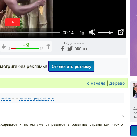
6
1x
00:14
Поделиться
+9
4
13
Отключить рекламу
мотрите без рекламы!
с начала
|
дерево
о
войти
или
зарегистрироваться
До
Ка
0
Те
бжаривают и потом уже отправляют в развитые страны как что-то