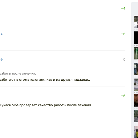
+4
 ↓
+6
 ↓
0
аботы после лечения.
аботают в стоматологиях, как и их друзья таджики..
+6
укаса Мбе проверяет качество работы после лечения.