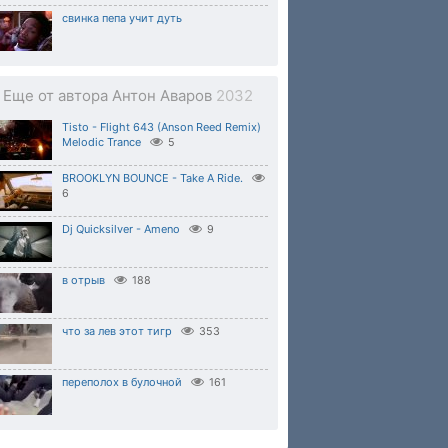
свинка пепа учит дуть
Еще от автора Антон Аваров
2032
Tisto - Flight 643 (Anson Reed Remix)
Melodic Trance
5
BROOKLYN BOUNCE - Take A Ride.
6
Dj Quicksilver - Ameno
9
в отрыв
188
что за лев этот тигр
353
переполох в булочной
161