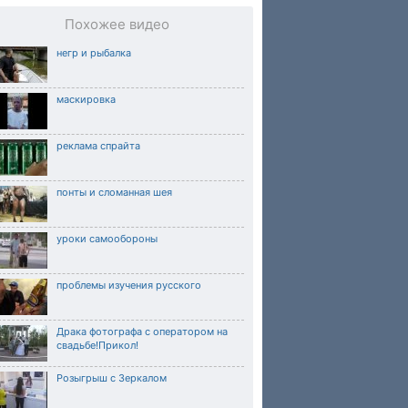
Похожее видео
негр и рыбалка
маскировка
реклама спрайта
понты и сломанная шея
уроки самообороны
проблемы изучения русского
Драка фотографа с оператором на
свадьбе!Прикол!
Розыгрыш с Зеркалом