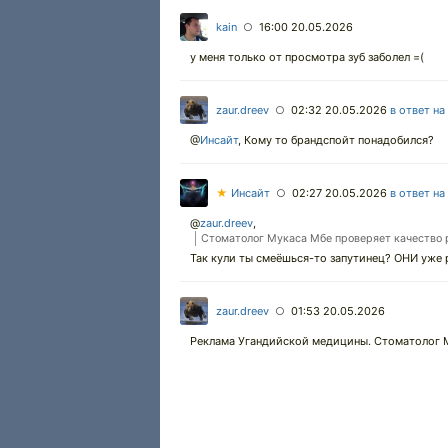
kain
16:00 20.05.2026
○
у меня только от просмотра зуб заболел =(
zaur.dreev
02:32 20.05.2026
в ответ на
○
@
Инсайт
,
Кому то брандспойт понадобился?
★
Инсайт
02:27 20.05.2026
в ответ на
○
@
zaur.dreev
,
Стоматолог Мукаса Мбе проверяет качество р
Так кули ты смеёшься-то запутинец? ОНИ уже р
zaur.dreev
01:53 20.05.2026
○
Реклама Угандийской медицины. Стоматолог М