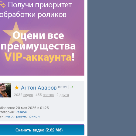
★
Антон Аваров
108229
|
+1
2032
видео
455
постов
2
друга
бавлено: 20 мая 2026 в 01:25
тегория:
Разное
ги:
негр
,
грызун
,
прикол
Скачать видео (2.82 Мб)