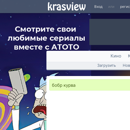
Вход
или
реги
Кино
Загрузить
Нов
бобр курва