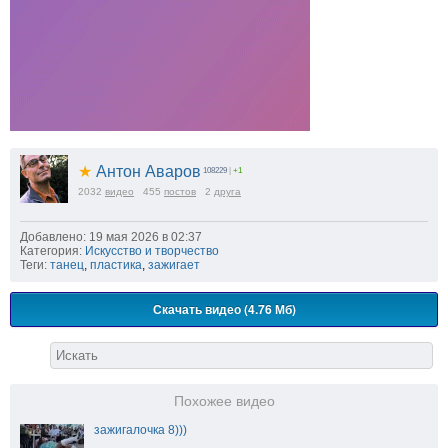
★
Антон Аваров
108229
|
+1
2032
видео
455
постов
2
друга
Добавлено: 19 мая 2026 в 02:37
Категория:
Искусство и творчество
Теги:
танец
,
пластика
,
зажигает
Скачать видео (4.76 Мб)
Похожее видео
зажигалочка 8)))