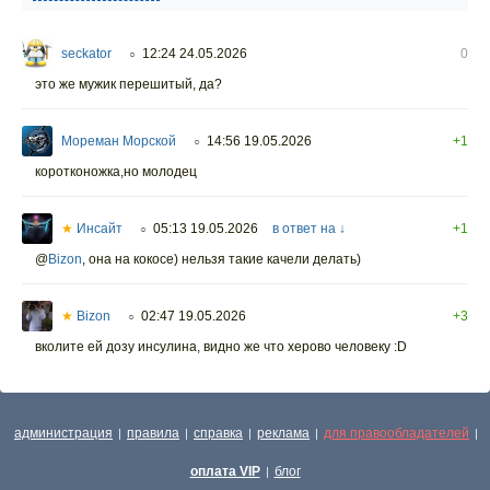
seckator
12:24 24.05.2026
0
○
это же мужик перешитый, да?
Мореман Морской
14:56 19.05.2026
+1
○
коротконожка,но молодец
★
Инсайт
05:13 19.05.2026
в ответ на ↓
+1
○
@
Bizon
,
она на кокосе) нельзя такие качели делать)
★
Bizon
02:47 19.05.2026
+3
○
вколите ей дозу инсулина, видно же что херово человеку :D
администрация
правила
справка
реклама
для правообладателей
|
|
|
|
|
оплата VIP
блог
|