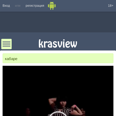
Вход
или
регистрация
18+
кабаре