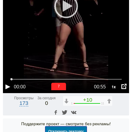
1x
00:00
00:55
6
Просмотры
За сегодня
+10
173
0
1
11
Поддержите проект — смотрите без рекламы!
Отключить рекламу