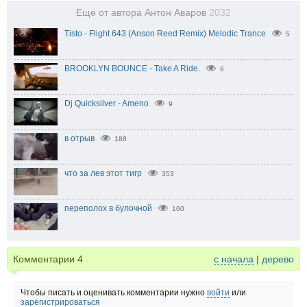
Еще от автора Антон Аваров
2032
Tisto - Flight 643 (Anson Reed Remix) Melodic Trance
5
BROOKLYN BOUNCE - Take A Ride.
6
Dj Quicksilver - Ameno
9
в отрыв
188
что за лев этот тигр
353
переполох в булочной
160
Комментарии
4
с начала
|
дерево
Чтобы писать и оценивать комментарии нужно
войти
или
зарегистрироваться