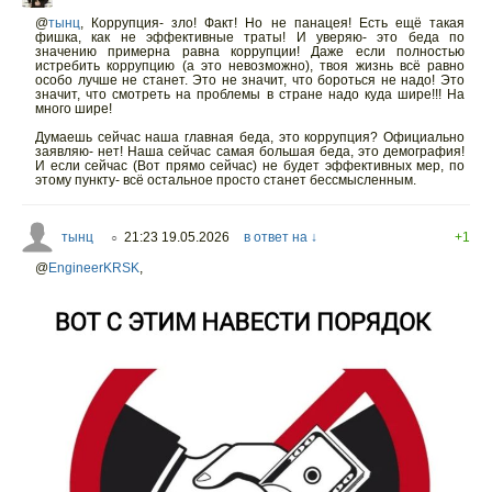
@
тынц
,
Коррупция- зло! Факт! Но не панацея! Есть ещё такая
фишка, как не эффективные траты! И уверяю- это беда по
значению примерна равна коррупции! Даже если полностью
истребить коррупцию (а это невозможно), твоя жизнь всё равно
особо лучше не станет. Это не значит, что бороться не надо! Это
значит, что смотреть на проблемы в стране надо куда шире!!! На
много шире!
Думаешь сейчас наша главная беда, это коррупция? Официально
заявляю- нет! Наша сейчас самая большая беда, это демография!
И если сейчас (Вот прямо сейчас) не будет эффективных мер, по
этому пункту- всё остальное просто станет бессмысленным.
тынц
21:23 19.05.2026
в ответ на ↓
+1
○
@
EngineerKRSK
,