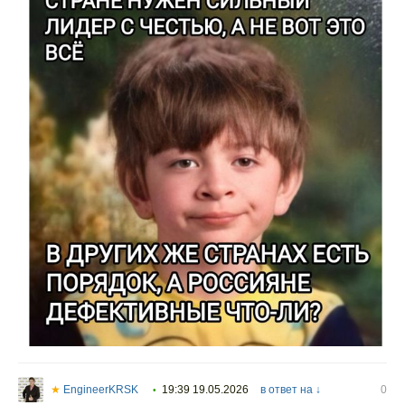
★
EngineerKRSK
19:39 19.05.2026
в ответ на ↓
0
•