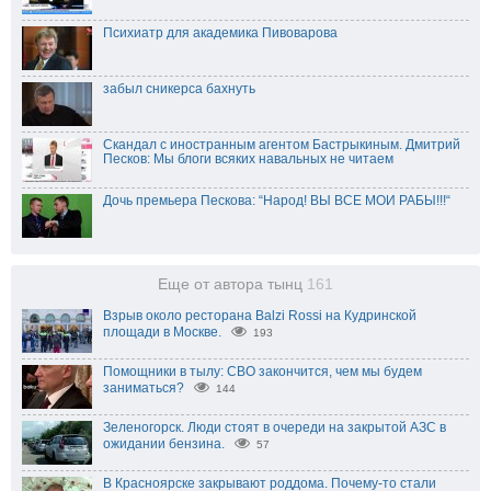
Психиатр для академика Пивоварова
забыл сникерса бахнуть
Скандал с иностранным агентом Бастрыкиным. Дмитрий
Песков: Мы блоги всяких навальных не читаем
Дочь премьера Пескова: “Народ! ВЫ ВСЕ МОИ РАБЫ!!!“
Еще от автора тынц
161
Взрыв около ресторана Balzi Rossi на Кудринской
площади в Москве.
193
Помощники в тылу: СВО закончится, чем мы будем
заниматься?
144
Зеленогорск. Люди стоят в очереди на закрытой АЗС в
ожидании бензина.
57
В Красноярске закрывают роддома. Почему-то стали