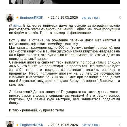
★
EngineerKRSK
21:49 19.05.2026
в ответ на ↓
0
•
@
тынц
,
В качестве примера даже на основе демографии можно
рассмотреть эффективность решений! Сейчас мы пока коррупцию
не берём в расчёт. Просто пример эффективности.
Вот, у нас в стране, за рождение ребёнка дают мат капитал и
возможность оформить семейную ипотеку.
Мат капитал, размером около 500т.р. (точную цифру не помню), при
стоимости квартиры в 10млн (двухкомнатная квартира квадратов на
60 в Красноярске), это буквально капля в море! Не хватит даже на
первоначальный взнос.
Семейная ипотека снижает твои выплаты по процентам с 14-15%
до 6%. Это снижение происходит не просто так! Это снижение идёт
за счёт того, что государство начинает платить разницу в
процентах! Итого получаем- ипотеку на 30 лет, где государство
снабжает выплатами банк. И за 30 лет при разнице в процентах
под 6-8 пунктов, государство отдаст банку примерно 1,5 стоимости
квартиры.
Эффективно? Да нет конечно! Государство на такие деньги может
просто строить дома с социальным жильём! И это решит вопрос
квартиры для семей куда быстрее, чем заниматься подачками
банку...
И таких решений, ну просто тьма!
★
EngineerKRSK
21:36 19.05.2026
в ответ на ↓
0
•