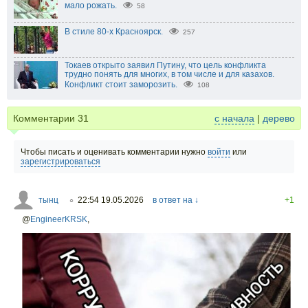
мало рожать.
58
В стиле 80-х Красноярск.
257
Токаев открыто заявил Путину, что цель конфликта
трудно понять для многих, в том числе и для казахов.
Конфликт стоит заморозить.
108
Комментарии
31
с начала
|
дерево
Чтобы писать и оценивать комментарии нужно
войти
или
зарегистрироваться
тынц
22:54 19.05.2026
в ответ на ↓
+1
○
@
EngineerKRSK
,