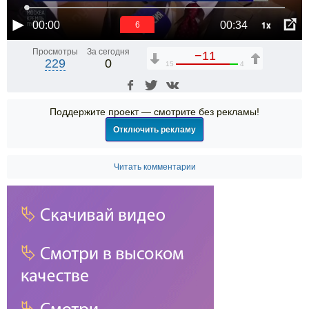
1x
00:00
00:34
5
Просмотры
За сегодня
−11
229
0
15
4
Поддержите проект — смотрите без рекламы!
Отключить рекламу
Читать комментарии