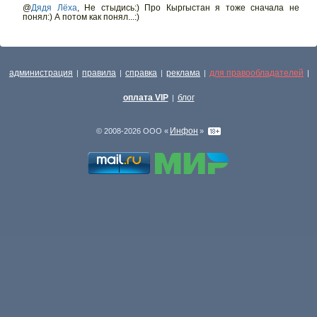
@
Дядя Лёха
,
Не стыдись:) Про Кыргыстан я тоже сначала не
понял:) А потом как понял...:)
администрация
правила
справка
реклама
для правообладателей
|
|
|
|
|
оплата VIP
блог
|
Инфон
© 2008-2026 ООО «
»