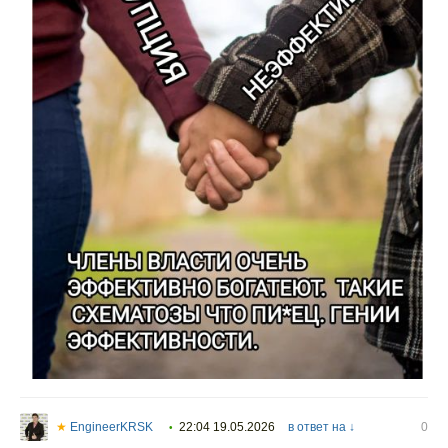
★
EngineerKRSK
22:04 19.05.2026
в ответ на ↓
0
•