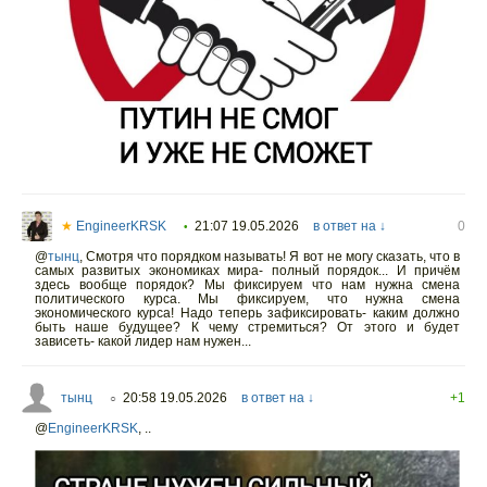
★
EngineerKRSK
21:07 19.05.2026
в ответ на ↓
0
•
@
тынц
,
Смотря что порядком называть! Я вот не могу сказать, что в
самых развитых экономиках мира- полный порядок... И причём
здесь вообще порядок? Мы фиксируем что нам нужна смена
политического курса. Мы фиксируем, что нужна смена
экономического курса! Надо теперь зафиксировать- каким должно
быть наше будущее? К чему стремиться? От этого и будет
зависеть- какой лидер нам нужен...
тынц
20:58 19.05.2026
в ответ на ↓
+1
○
@
EngineerKRSK
,
..