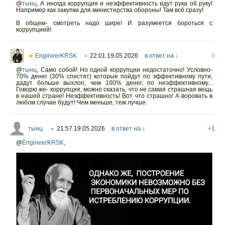
@
тынц
,
А иногда коррупция и неэффективность идут рука об руку!
Например как закупки для министерства обороны! Там всё сразу!
В общем- смотреть надо шире! И разумеется бороться с
коррупцией!
★
EngineerKRSK
22:01 19.05.2026
в ответ на ↓
0
•
@
тынц
,
Само собой! Но одной коррупции недостаточно! Условно-
70% денег (30% спистят) которые пойдут по эффективному пути,
дадут больше выхлоп, чем 100% денег, по неэффективному...
Говорю же- коррупция, можно сказать, что не самая страшная вещь
в нашей стране! Неэффективность! Вот что страшно! А воровать в
любом случае будут! Чем меньше, тем лучше.
тынц
21:57 19.05.2026
в ответ на ↓
+1
○
@
EngineerKRSK
,