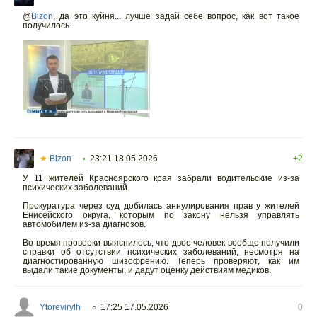
@
Bizon
,
да это куйня... лучше задай себе вопрос, как вот такое
получилось..
★
Bizon
23:21 18.05.2026
+2
•
У 11 жителей Красноярского края забрали водительские из-за
психических заболеваний.
Прокуратура через суд добилась аннулирования прав у жителей
Енисейского округа, которым по закону нельзя управлять
автомобилем из-за диагнозов.
Во время проверки выяснилось, что двое человек вообще получили
справки об отсутствии психических заболеваний, несмотря на
диагностированную шизофрению. Теперь проверяют, как им
выдали такие документы, и дадут оценку действиям медиков.
Ytorevirylh
17:25 17.05.2026
0
○