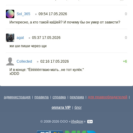
Sol_365
09:54 17.05.2026
0
○
Интересно, а кто такой каШей? И почему бы он умер от зависти?
agat
05:37 17.05.2026
0
○
жи ши пиши через щи
Collected
02:16 17.05.2026
+6
○
И в конце: "Ёёёёёптваю мать...не тот кулёк."
xDDD
администрация
правила
справка
реклама
для правообладателей
|
|
|
|
|
оплата VIP
блог
|
Инфон
© 2008-2026 ООО «
»