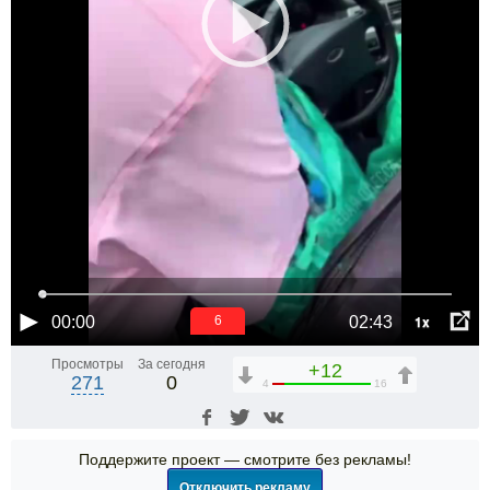
1x
00:00
02:43
5
Просмотры
За сегодня
+12
271
0
4
16
Поддержите проект — смотрите без рекламы!
Отключить рекламу