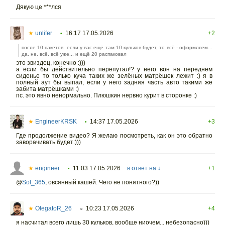
Дякую це ***лся
★
unlifer
16:17 17.05.2026
+2
•
после 10 пакетов: если у вас ещё там 10 кульков будет, то всё - оформляем...
да, не, всё, всё уже... и ещё 20 распаковал
это звиздец, конечно :)))
а если бы действительно перепутал!? у него вон на переднем
сиденье то только куча таких же зелёных матрёшек лежит :) я в
полный аут бы выпал, если у него задняя часть авто такими же
забита матрёшками :)
пс. это явно ненормально. Плюшкин нервно курит в сторонке :)
★
EngineerKRSK
14:37 17.05.2026
+3
•
Где продолжение видео? Я желаю посмотреть, как он это обратно
заворачивать будет:)))
★
engineer
11:03 17.05.2026
в ответ на ↓
+1
•
@
Sol_365
,
овсянный кашей. Чего не понятного?))
★
OlegatoR_26
10:23 17.05.2026
+4
○
я насчитал всего лишь 30 кульков, вообще ниочем... небезопасно)))