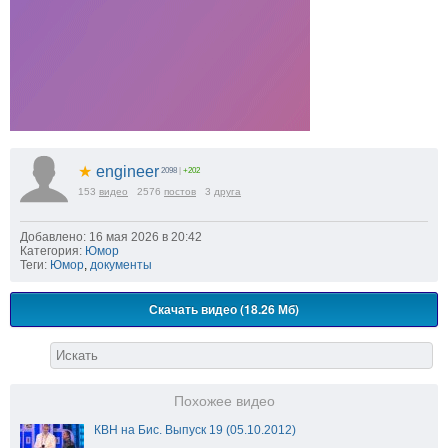
★
engineer
2098
|
+202
153
видео
2576
постов
3
друга
Добавлено: 16 мая 2026 в 20:42
Категория:
Юмор
Теги:
Юмор
,
документы
Скачать видео (18.26 Мб)
Похожее видео
КВН на Бис. Выпуск 19 (05.10.2012)