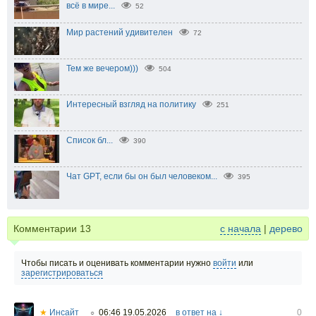
всё в мире...
52
Мир растений удивителен
72
Тем же вечером)))
504
Интересный взгляд на политику
251
Список бл...
390
Чат GPT, если бы он был человеком...
395
Комментарии
13
с начала
|
дерево
Чтобы писать и оценивать комментарии нужно
войти
или
зарегистрироваться
★
Инсайт
06:46 19.05.2026
в ответ на ↓
0
○