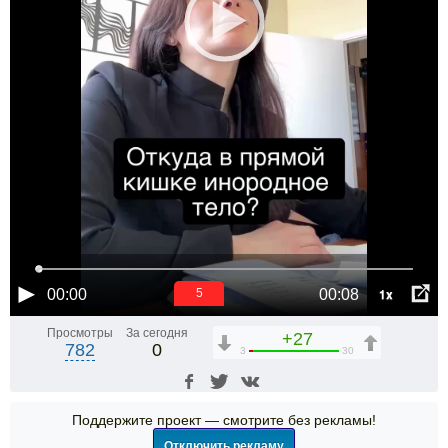
1x
00:00
00:08
5
Просмотры
За сегодня
+27
782
0
3
30
Поддержите проект — смотрите без рекламы!
Отключить рекламу