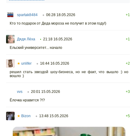
spartak8484
06:28 18.05.2026
+1
○
Кто то подарок от Деда мороза не получит в этом году!)
Дядя Лёха
21:18 16.05.2026
+1
•
Ельский университет... начало
★
unlifer
16:44 16.05.2026
+2
○
решил стать звездой шоу-бизнеса, но не факт, что вышло :) но
вошло :)
vvs
20:01 15.05.2026
+3
○
Ёлочка нравится ?!?
★
Bizon
13:48 15.05.2026
+5
○