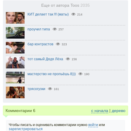
Еще от автора Toos
2035
КИТ делает так !!! (маты)
214
проучил типа
257
бар контрастов
323
тот самый Дядя Лёха
156
мастерство не пропьёшь 8)))
190
трясогузки
161
Комментарии
6
с начала
|
дерево
Чтобы писать и оценивать комментарии нужно
войти
или
зарегистрироваться