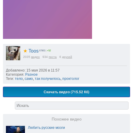
★
Toos
67863
|
+52
2035
видео
934
поста
6
друзей
Добавлено: 15 мая 2026 в 11:57
Категория:
Разное
Теги:
тело
,
само
,
так получилось
,
проктолог
Скачать видео (715.52 Кб)
Похожее видео
Любить русские мозги