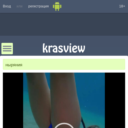
Вход
или
регистрация
18+
ныряния