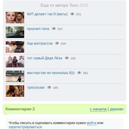
Еще от автора Toos
2035
КИТ делает так !!! (маты)
251
проучил типа
337
бар контрастов
420
тот самый Дядя Лёха
192
мастерство не пропьёшь 8)))
281
трясогузки
185
Комментарии
2
с начала
|
дерево
Чтобы писать и оценивать комментарии нужно
войти
или
зарегистрироваться