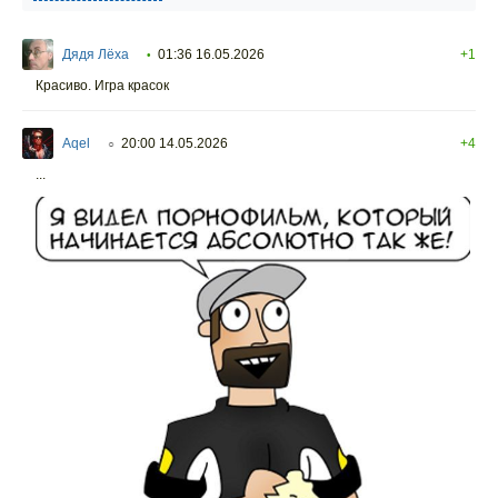
Дядя Лёха
01:36 16.05.2026
+1
•
Красиво. Игра красок
Aqel
20:00 14.05.2026
+4
○
...