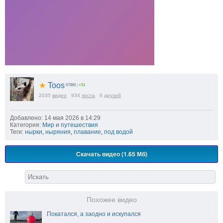
★
Toos
67886
|
+51
2035
видео
934
поста
6
друзей
Добавлено: 14 мая 2026 в 14:29
Категория:
Мир и путешествия
Теги:
нырки
,
ныряния
,
плавание
,
под водой
Скачать видео (1.65 Мб)
Похожее видео
Покатался, а заодно и искупался