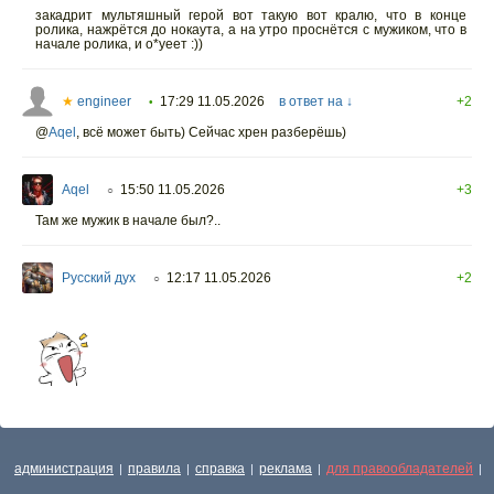
закадрит мультяшный герой вот такую вот кралю, что в конце
ролика, нажрётся до нокаута, а на утро проснётся с мужиком, что в
начале ролика, и о*уеет :))
★
engineer
17:29 11.05.2026
в ответ на ↓
+2
•
@
Aqel
,
всё может быть) Сейчас хрен разберёшь)
Aqel
15:50 11.05.2026
+3
○
Там же мужик в начале был?..
Русский дух
12:17 11.05.2026
+2
○
администрация
правила
справка
реклама
для правообладателей
|
|
|
|
|