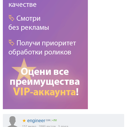
★
engineer
2196
|
+252
157
видео
2680
постов
3
друга