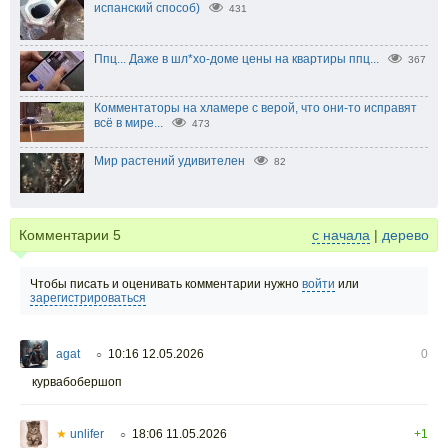
испанский способ)
431
Ппц... Даже в шл*хо-доме цены на квартиры ппц...
367
Комментаторы на хламере с верой, что они-то исправят
всё в мире...
473
Мир растений удивителен
82
Комментарии
5
с начала
|
дерево
Чтобы писать и оценивать комментарии нужно
войти
или
зарегистрироваться
agat
10:16 12.05.2026
0
○
курвабобершоп
★
unlifer
18:06 11.05.2026
+1
○