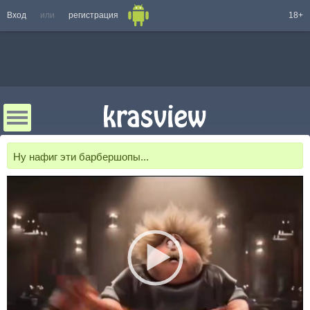
Вход
или
регистрация
18+
Ну нафиг эти барбершопы...