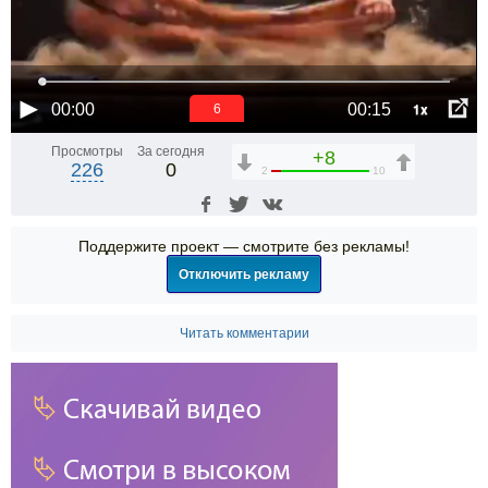
1x
00:00
00:15
5
Просмотры
За сегодня
+8
226
0
2
10
Поддержите проект — смотрите без рекламы!
Отключить рекламу
Читать комментарии