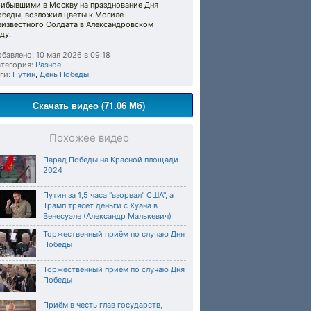
рибывшими в Москву на празднование Дня
обеды, возложил цветы к Могиле
еизвестного Солдата в Александровском
ду.
бавлено: 10 мая 2026 в 09:18
тегория:
Разное
ги:
Путин
,
День Победы
Скачать видео (71.06 Мб)
Похожее видео
Парад Победы на Красной площади
2024
Путин за 1,5 часа "взорвал" США", а
Трамп трясет деньги с Хуана в
Венесуэле (Александр Малькевич)
Торжественный приём по случаю Дня
Победы
Торжественный приём по случаю Дня
Победы
Приём в честь глав государств,