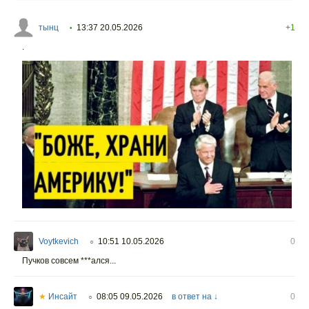
тынц
13:37 20.05.2026
+1
•
.
Voytkevich
10:51 10.05.2026
0
○
Пучков совсем ***ался...
★
Инсайт
08:05 09.05.2026
в ответ на ↓
0
○