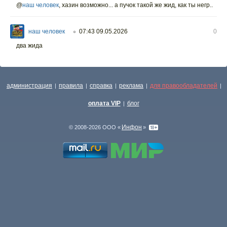
@
наш человек
,
хазин возможно... а пучок такой же жид, как ты негр..
наш человек
07:43 09.05.2026
0
○
два жида
администрация
правила
справка
реклама
для правообладателей
|
|
|
|
|
оплата VIP
блог
|
Инфон
© 2008-2026 ООО «
»