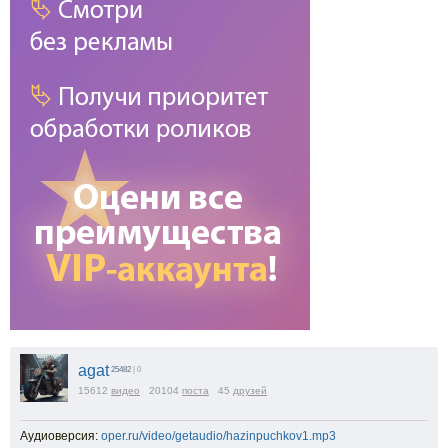
agat
25482
| 0
15612
видео
20104
поста
45
друзей
Аудиоверсия:
oper.ru/video/getaudio/hazinpuchkov1.mp3