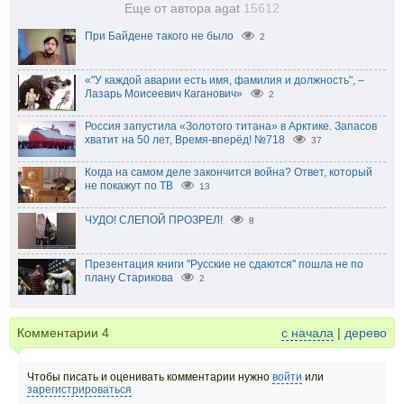
Еще от автора agat
15612
При Байдене такого не было
2
«"У каждой аварии есть имя, фамилия и должность", –
Лазарь Моисеевич Каганович»
2
Россия запустила «Золотого титана» в Арктике. Запасов
хватит на 50 лет, Время-вперёд! №718
37
Когда на самом деле закончится война? Ответ, который
не покажут по ТВ
13
ЧУДО! СЛЕПОЙ ПРОЗРЕЛ!
8
Презентация книги "Русские не сдаются" пошла не по
плану Старикова
2
Комментарии
4
с начала
|
дерево
Чтобы писать и оценивать комментарии нужно
войти
или
зарегистрироваться