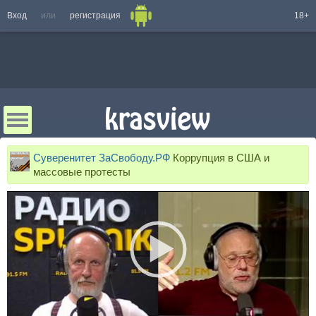
Вход
или
регистрация
18+
Суверенитет ЗаСвободу.РФ
Коррупция в США и
массовые протесты