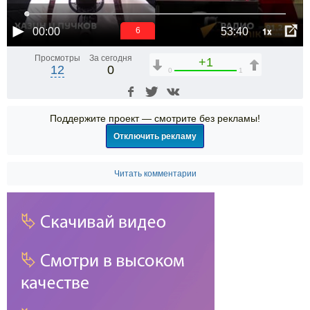
1x
00:00
53:40
6
Просмотры
За сегодня
+1
12
0
0
1
Поддержите проект — смотрите без рекламы!
Отключить рекламу
Читать комментарии