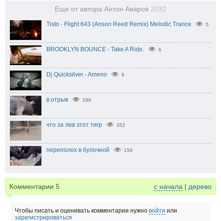
Еще от автора Антон Аваров
2032
Tisto - Flight 643 (Anson Reed Remix) Melodic Trance
5
BROOKLYN BOUNCE - Take A Ride.
6
Dj Quicksilver - Ameno
9
в отрыв
188
что за лев этот тигр
352
переполох в булочной
159
Комментарии
5
с начала
|
дерево
Чтобы писать и оценивать комментарии нужно
войти
или
зарегистрироваться