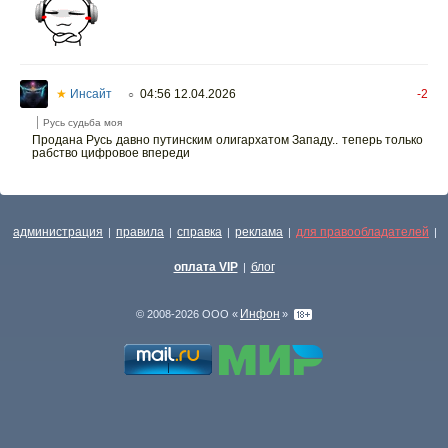
★
Инсайт
04:56 12.04.2026
-2
○
Русь судьба моя
Продана Русь давно путинским олигархатом Западу.. теперь только
рабство цифровое впереди
администрация
правила
справка
реклама
для правообладателей
|
|
|
|
|
оплата VIP
блог
|
Инфон
© 2008-2026 ООО «
»