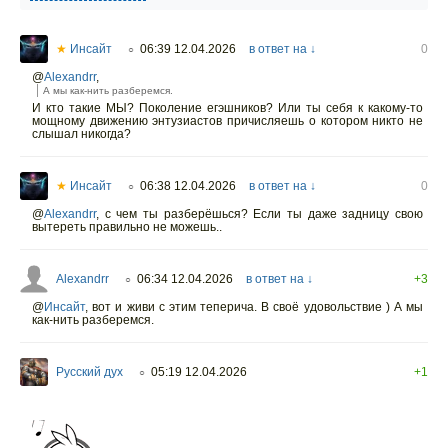
★
Инсайт
06:39 12.04.2026
в ответ на ↓
0
○
@
Alexandrr
,
А мы как-нить разберемся.
И кто такие МЫ? Поколение егэшников? Или ты себя к какому-то
мощному движению энтузиастов причисляешь о котором никто не
слышал никогда?
★
Инсайт
06:38 12.04.2026
в ответ на ↓
0
○
@
Alexandrr
,
с чем ты разберёшься? Если ты даже задницу свою
вытереть правильно не можешь..
Alexandrr
06:34 12.04.2026
в ответ на ↓
+3
○
@
Инсайт
,
вот и живи с этим теперича. В своё удовольствие ) А мы
как-нить разберемся.
Русский дух
05:19 12.04.2026
+1
○