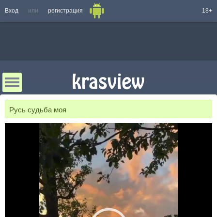
Вход
или
регистрация
18+
Русь судьба моя