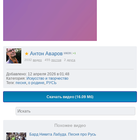
★
Антон Аваров
108226
|
+1
2032
видео
455
постов
2
друга
Добавлено: 12 апреля 2026 в 01:48
Категория:
Искусство и творчество
Теги:
песня
,
о родине
,
РУСЬ
Скачать видео (16.09 Мб)
Похожее видео
Бард Никита Лабуда. Песня про Русь