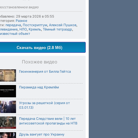
восстановленное видео
бавлено: 29 марта 2026 в 05:55
тегория:
Разное
ги:
передача
,
Постскриптум
,
Алексей Пушков
,
елевидение
,
НЛО
,
Кремль
,
Тёмный тетраэдр
,
еизвестный объект
Скачать видео (2.8 Мб)
Похожее видео
Геоинженерия от Билла Гейтса
Пирамида над Кремлём
Угрозы за решеткой (серия от
03.01.13)
Передача Следствие вели | 10 лет
антисоветской пропаганды на НТВ
Друзь вангует про Украину