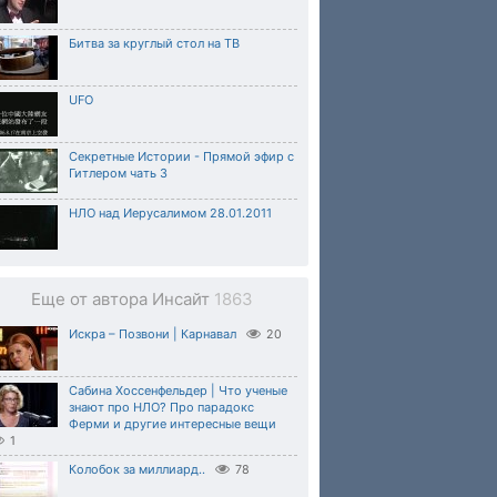
Битва за круглый стол на ТВ
UFO
Секретные Истории - Прямой эфир с
Гитлером чать 3
НЛО над Иерусалимом 28.01.2011
Еще от автора Инсайт
1863
Искра – Позвони | Карнавал
20
Сабина Хоссенфельдер | Что ученые
знают про НЛО? Про парадокс
Ферми и другие интересные вещи
1
Колобок за миллиард..
78