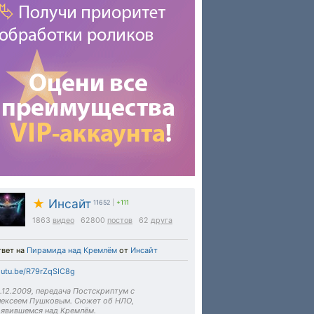
★
Инсайт
11652
|
+111
1863
видео
62800
постов
62
друга
твет на
Пирамида над Кремлём
от
Инсайт
utu.be/R79rZqSIC8g
.12.2009, передача Постскриптум с
лексеем Пушковым. Сюжет об НЛО,
оявившемся над Кремлём.