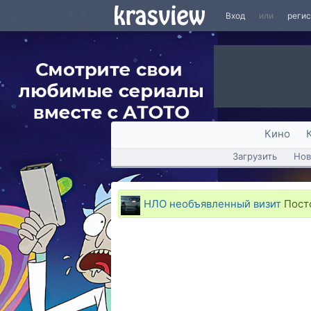
Вход
или
реги
Кино
Загрузить
Нов
НЛО необъявленный визит
Постс