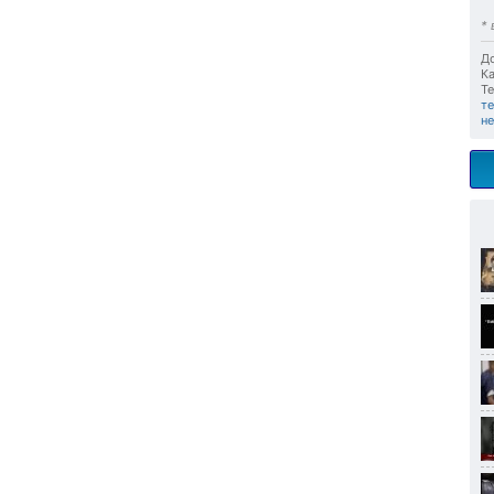
* 
До
Ка
Те
т
н