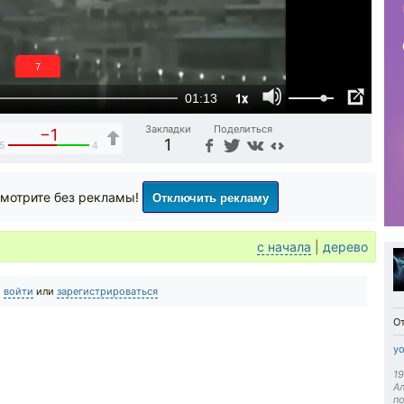
6
1x
01:13
Закладки
Поделиться
−1
1
5
4
Отключить рекламу
мотрите без рекламы!
с начала
|
дерево
о
войти
или
зарегистрироваться
О
yo
19
А
п