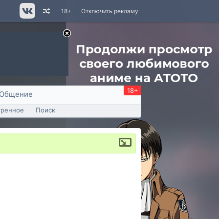
18+
Отключить рекламу
18+
Общение
тренное
Поиск