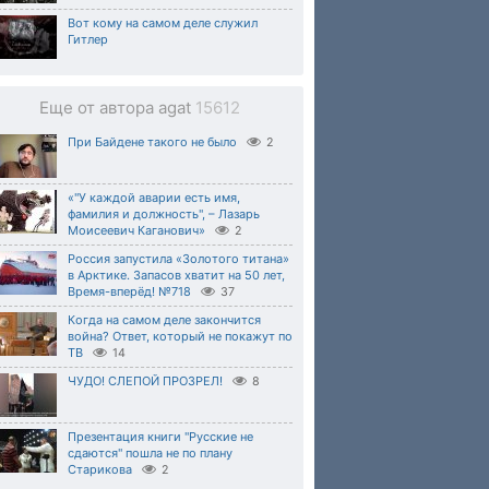
Вот кому на самом деле служил
Гитлер
Еще от автора agat
15612
При Байдене такого не было
2
«"У каждой аварии есть имя,
фамилия и должность", – Лазарь
Моисеевич Каганович»
2
Россия запустила «Золотого титана»
в Арктике. Запасов хватит на 50 лет,
Время-вперёд! №718
37
Когда на самом деле закончится
война? Ответ, который не покажут по
ТВ
14
ЧУДО! СЛЕПОЙ ПРОЗРЕЛ!
8
Презентация книги "Русские не
сдаются" пошла не по плану
Старикова
2