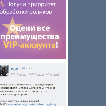
agat
25482
|
+3
15612
видео
20104
поста
45
друзей
кажется странным, но это правда: евреи
нансировали Гитлера. Дело в том, что они
ладывались в него, чтоб воплотить в
альность один проект...
одписывайтесь на мои каналы!
 MAX -
max.ru/mihail_sovetskij
dzen.ru/r_fakty