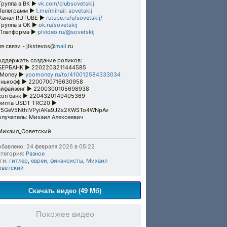
Группа в ВК ►
vk.com/clubsovetskij
Телеграмм ►
t.me/mihail_sovetskij
Канал RUTUBE ►
rutube.ru/u/sovetskij/
Группа в ОК ►
ok.ru/sovetskij
Платформа ►
plvideo.ru/@sovetskij
я связи - jikstevos@
mail
.ru
оддержать создание роликов:
БЕРБАНК ► 2202203211444585
Money ►
yoomoney.ru/to/410012584333034
инькофф ► 2200700716630958
айфайзенг ► 2200300105698938
zon банк ► 2204320149405369
рипта USDT TRC20 ►
F5GeV5NthiVPyiAKa9JZs2KWSTo4WNpAv
олучатель: Михаил Алексеевич
Михаил_Советский
бавлено: 24 февраля 2026 в 05:22
тегория:
Разное
ги:
гитлер
,
евреи
,
финансисты
,
Михаил
оветский
Скачать видео (49 Мб)
Похожее видео