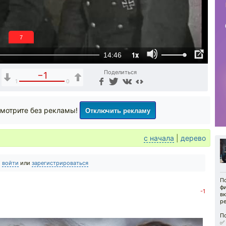
6
1x
14:46
Поделиться
−1
1
0
Отключить рекламу
мотрите без рекламы!
с начала
|
дерево
о
войти
или
зарегистрироваться
По
фи
-1
вк
ре
П
✅