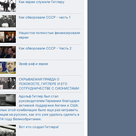
Как евреи служили Гитлеру
Как обворовали СССР - часть 1
Нацистов полностью финансировали
евреи
Как обворовали СССР - Часть 2
Эреф-раф и евреи
СКРЫВАЕМАЯ ПРАВДА О
ЛОХОКОСТЕ, ГИТЛЕРЕ И ЕГО
СОТРУДНИЧЕСТВЕ С СИОНИСТАМИ
Адольф Гитлер был стал
руководителем Германии благодаря
активной поддержке Англии и США.
елью этой комбинации было еще раз натравить
мцев на русских, как это уже удалось сделать в
14 году Великобритании.
Вот кто создал Гитлера!