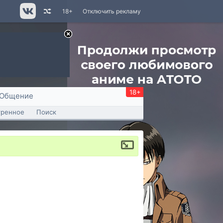
18+
Отключить рекламу
18+
Общение
тренное
Поиск