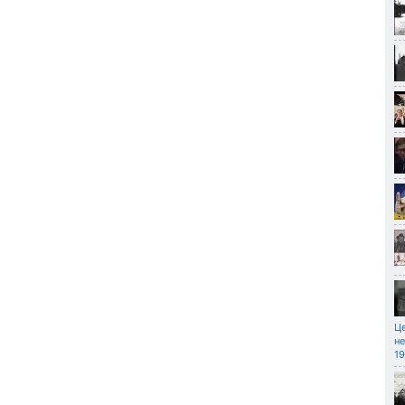
Ц
не
19