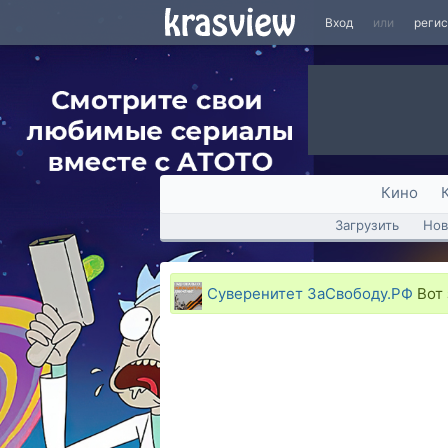
Вход
или
реги
Кино
Загрузить
Нов
Суверенитет ЗаСвободу.РФ
Вот 