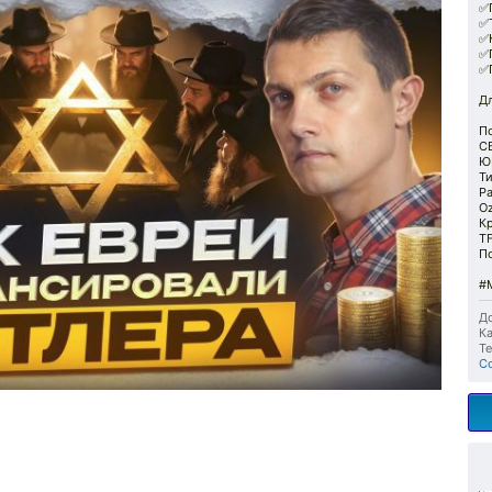
✅
✅
✅
✅
✅
Дл
П
С
Ю
Т
Р
O
К
T
П
#
До
Ка
Те
С