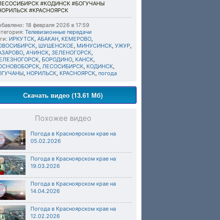
ЛЕСОСИБИРСК #КОДИНСК #БОГУЧАНЫ
НОРИЛЬСК #КРАСНОЯРСК
бавлено: 18 февраля 2026 в 17:59
тегория:
Телевизионные передачи
ги:
ИРКУТСК
,
АБАКАН
,
КЕМЕРОВО
,
ОВОСИБИРСК
,
ШУШЕНСКОЕ
,
МИНУСИНСК
,
УЖУР
,
АЗАРОВО
,
АЧИНСК
,
ЗЕЛЕНОГОРСК
,
ЕЛЕЗНОГОРСК
,
БОРОДИНО
,
КАНСК
,
ОСНОВОБОРСК
,
ЛЕСОСИБИРСК
,
КОДИНСК
,
ОГУЧАНЫ
,
НОРИЛЬСК
,
КРАСНОЯРСК
,
погода
Скачать видео (13.61 Мб)
Похожее видео
Погода в Красноярском крае на
05.02.2026
Погода в Красноярском крае на
19.03.2026
Погода в Красноярском крае на
14.04.2026
Погода в Красноярском крае на
12.02.2026