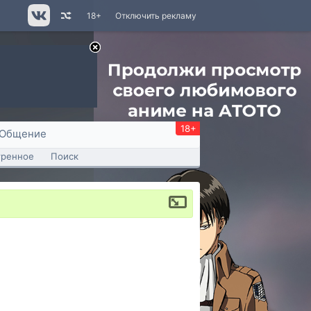
18+
Отключить рекламу
18+
Общение
тренное
Поиск