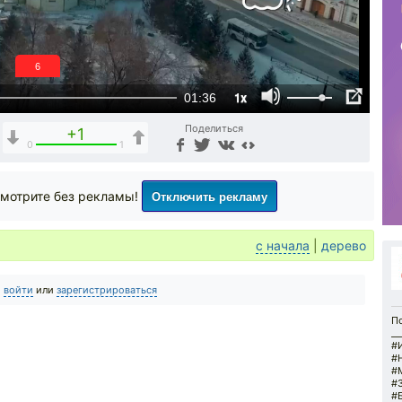
5
1x
01:36
Поделиться
+1
0
1
Отключить рекламу
мотрите без рекламы!
с начала
|
дерево
о
войти
или
зарегистрироваться
По
__
#
#
#
#
#