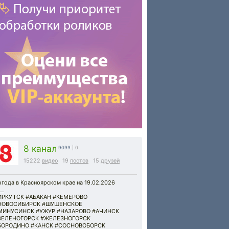
8 канал
9099
| 0
15222
видео
19
постов
15
друзей
года в Красноярском крае на 19.02.2026
__
ИРКУТСК #АБАКАН #КЕМЕРОВО
НОВОСИБИРСК #ШУШЕНСКОЕ
МИНУСИНСК #УЖУР #НАЗАРОВО #АЧИНСК
ЗЕЛЕНОГОРСК #ЖЕЛЕЗНОГОРСК
БОРОДИНО #КАНСК #СОСНОВОБОРСК