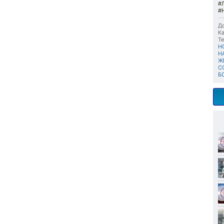
#
#
До
Ка
Те
Н
Н
Ж
С
Б