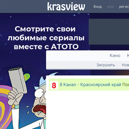
Вход
или
реги
Кино
Загрузить
Нов
8 Канал - Красноярский край
Пог