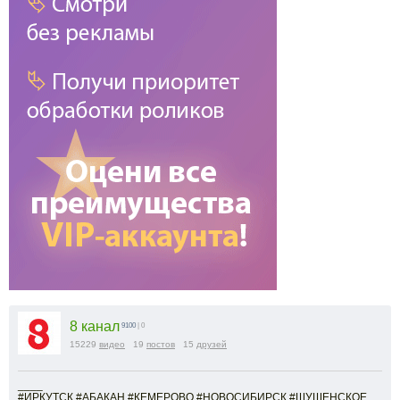
8 канал
9100
| 0
15229
видео
19
постов
15
друзей
____
#ИРКУТСК #АБАКАН #КЕМЕРОВО #НОВОСИБИРСК #ШУШЕНСКОЕ