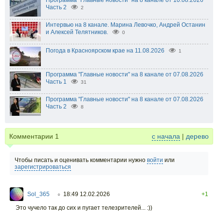
Программа "Главные новости" на 8 канале от 10.08.2026
Часть 2
2
Интервью на 8 канале. Марина Левочко, Андрей Останин
и Алексей Телятников.
0
Погода в Красноярском крае на 11.08.2026
1
Программа "Главные новости" на 8 канале от 07.08.2026
Часть 1
31
Программа "Главные новости" на 8 канале от 07.08.2026
Часть 2
8
Комментарии
1
с начала
|
дерево
Чтобы писать и оценивать комментарии нужно
войти
или
зарегистрироваться
Sol_365
18:49 12.02.2026
+1
○
Это чучело так до сих и пугает телезрителей... :))